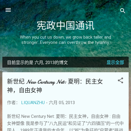
跳至主要内容
宪政中国通讯
When you cut us down, we grow back taller and
stronger...Everyone can overthrow the tyranny.
目前显示的是 六月, 2013的博文
显示全部
博
文
新世纪 New Century Net: 夏明：民主女
神，自由女神
作者：
LIQUANZHU
-
六月 05, 2013
新世纪 New Century Net: 夏明：民主女神，自由女神 : 自由
女神塑像 我是参与了“八九民运”和见证了“六四镇压”的一代中
国人。1989年正逢我的本命年，以“蛇”为象征的“启蒙者”挑战