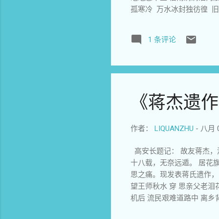
孤寒冷 万水冰封独彷徨 旧
白山黑水万里冰 花魂独斗风
《腊梅》 霜天万木未争荣 
1 条评论
更艳 凌空笑傲百花红 5 
残酒， 青衣溢才留浓情， 
地 暮立庭园风摇林 花魂孤
俱凋零 孤心独傲风霜照 笑
（咏梅） 风雨送旧年， 飞
《蒋杰遗作
照花魂睡。 这7 首诗（七律）
作者：
LIQUANZHU
-
八月 0
高安长题记： 故友蒋杰，
十八载，无奈远遁。 居花
思之痛。现发表蒋氏遗作， 
望王师秋水 穿 思亲父老泪
机后 流民艰难道路中 离乡
苍茫冷月斜 山河污染殃万户