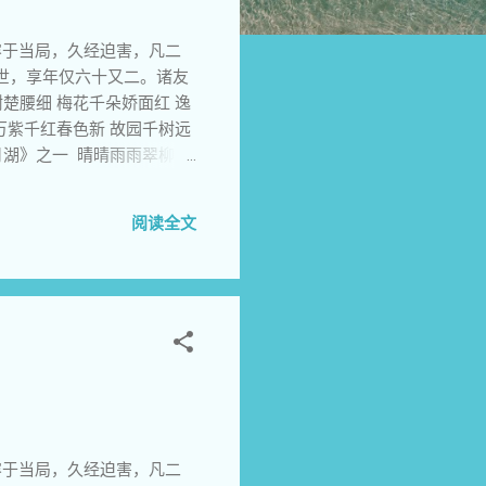
容于当局，久经迫害，凡二
世，享年仅六十又二。诸友
楚腰细 梅花千朵娇面红 逸
万紫千红春色新 故园千树远
月湖》之一 晴晴雨雨翠柳斜
画 一年无日不看花 4《咏
唐宋遗物忆 繁华旧恨新愁皆
阅读全文
季节开 桥影碧水闲相照 凋
 日沐绿荫风微北 夜赏灯影
雨初停湖面盈 朝云冷暖变阴
相对鸣 8《咏月湖》之三 桃
佳 儿童不管春将暮 戏闹喧哗
阵香飘远 水榭皎皎月挂空 唐
里 幽静亭台寂寥中 腊梅吐
至 2012 年春， 2012
容于当局，久经迫害，凡二