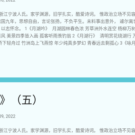
0, 2022
浙江宁波人氏。家学渊源，旧学扎实，酷爱诗词。 惟政治立场不见
旗国九年，思想自由，言论张扬，不负平生。未料事出意外， 遽尔离
以志怀念。 1《月湖吟》 月湖园林春色浓 芳草洲外水连空 杨柳万树
风 美景四季皆入画 孤客听雨羡钓翁 2《月湖行》 清明赏花绕湖行 
桥下轻舟过 竹洲岛上飞燕惊 年少纯真多梦幻 青春远去剩孤心 3《咏
鸟巢 历朝旧宅无人家 小桥长岸浸晨雾 圆榭曲廊沐晚霞 四面有水皆入
遐桥 静舟移褪烟霞故园 新貌留古迹历朝老 宅换人家民国岁月 悲追溯
游月湖》 月湖沿岸四徘徊 老 宅 古屋厚壁苔 千树悄由天气变 百花静随
乐 归隐最爱幼梅栽 6《月湖夏咏》 月湖盛夏荷如冠 游乐轻舟不见帆
代文物量可观 诗意多因景易醉 天光水色共蔚蓝 7《初晴游月湖》 夜
风叶叶青 绿水影摇一望碧 蓝天光映二眼清 门虚窗透芳草盛 莺雀时闻
家 风轻闲坐观垂钓 云淡邀约品绿茶 望湖亭前荷叶翠 银台第内古董
》（五）
夜色静无风 桥洞弯弯倒映中 蝶睡蜂息花寂寞 云润雨泽树想容 桂花阵
同 10《冬夜月湖》 波平如镜鸟无踪 倒映灯光湖面空 九曲长廊萧瑟
有情人有幸 千 年月湖不妆 容 这 10 首诗（七律）陆续写于 2011 年春
9, 2022
 《自嘲》 万念俱灰欲何求 还未...
浙江宁波人氏。家学渊源，旧学扎实，酷爱诗词。 惟政治立场不见