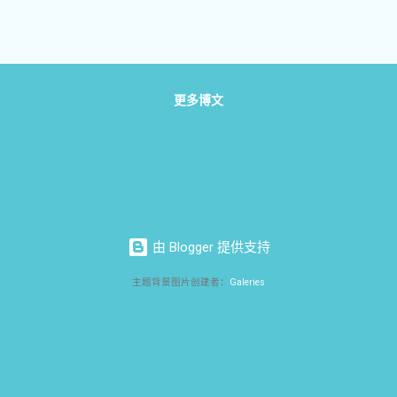
抽芽 夜闻古韵生乡恋 昼看飞鸢感年华 权贵厚黑升庙堂 苍生劳累步
》 越国血性耀古今 雪耻报仇勾践名 古甲三千可灭吴 精兵五千欲亡清
光复祭英灵 （看历史文献片光复会有感。 光复会在辛亥革命历史 中，
人。 女侠—秋瑾，刺客—徐锡麟） 6《纪念辛亥革命》 辛亥伟业耀
林 书秋韵惊长夜 碧血 黄花灭帝侯 首义枪声警后世 英雄头断为自由 
更多博文
黄叶 寂寞故园沐残阳 难忘梅花民国梦 永怀海棠中华殇 王师追忆悲昔
惟留越客悲 明月当空思故国 青天重耀再举杯 天行有律观时势 国运
怀古》 孟良崮上草凄凄 凭吊忠魂探往昔 将军遗书留赤胆 英雄末路别
 后人饮恨痛嘘唏 10 《登孟良崮》 夜读国史吊孤忠 今登崮顶四面空
难敌万寇冲 赤祸神州成鬼域 英雄遗恨总相同 11《...
由 Blogger 提供支持
主题背景图片创建者：
Galeries