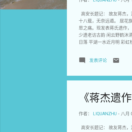
作者：
LIQUANZHU
-
八月 1
高安长题记： 故友蒋杰，
十八载，无奈远遁。 居花
思之痛。现发表蒋氏遗作， 
少遗老访古韵 闲云野鹤沐清
日落 平湖一水近月明 彩虹
月月风风景色佳 百岁古木有
月湖》之二 花明柳媚岸曲
发表评论
往 事归隐月湖落日斜 5《
叶落英飘自来 富贵烦多贫贱
月正南 前朝望族堂依旧 历
晴 桃花初日朵朵艳 杨柳晓
艳柳青日欲斜 满园春色忘归
《蒋杰遗作
踏落花 9《月湖夜》 月湖
宋明清文物厚 地灵人杰古今
蕊飘香远 杨柳空枝等暖风 花木
作者：
LIQUANZHU
-
八月 0
年6 月11 日重新整理。 1
高安长题记： 故友蒋杰，