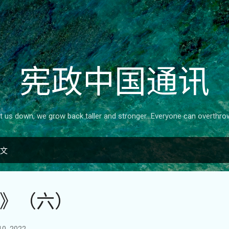
跳至主要内容
宪政中国通讯
 us down, we grow back taller and stronger...Everyone can overthrow
博文
》（六）