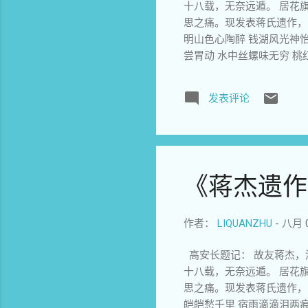
十八载，无奈远遁。 居花
思之痛。现发表蒋氏遗作， 
明山色心陶醉 钱湖风光神怡
尝胃动 水中丝螺味无穷 桃
柳飘遍地愁 景色无边惜时令
村》 云雾飘渺绕翠峰 枫
发表评论
人杰地灵忆蒋公 5《葛竹村
回天将士心 壮志未酬遗孤愤
败剑需长 江山变色血无尽 
响杜鹃 云雾化成一夜雨 山
曙城楼望有愁 梅花娇艳伴杨
《蒋杰遗作
东海流 9《登滕王阁》 雄
江山不管兴亡事 孤客凭栏望
绝唱雄文思少勃 千秋胜地叹
作者：
LIQUANZHU
-
八月 0
胜丹青 地灵人杰优天下 物
布》 自然...
高安长题记： 故友蒋杰，
十八载，无奈远遁。 居花
思之痛。现发表蒋氏遗作， 
皑皑愁千里 宿雨滴滴泪两痕