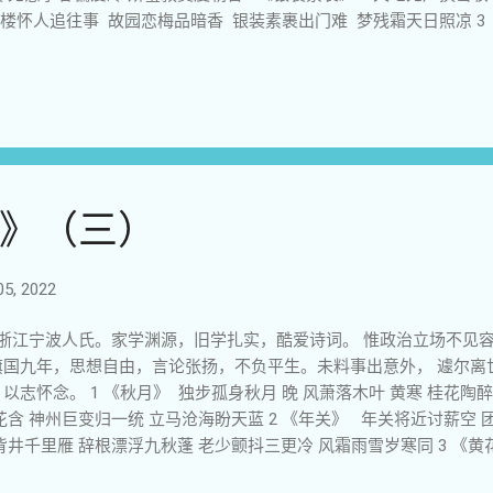
楼怀人追往事 故园恋梅品暗香 银装素裹出门难 梦残霜天日照凉 3
霜酷 芳蕊孤迎寒雪临 暖潮萌萌冬欲尽 百花艳艳她凋零 民心难违春光
潇洒仙姿斗严冬 朵朵素容明寒雪 清清暗香任晨风 孤高玉蕊甘幽雅 
《红梅》 冬日观光树有灵， 清香孤放觅知音， 萧萧风冷松涛响， 淡
霜天无鸟严冬熬， 雪衬红梅独秀林， 6 《冬梅》 踏雪观梅脚步轻 
零依水冷 芳心寂寞傍山阴 睨笑怯懦群英杳 独傲疏枝月色侵 7 《梅魂
颜欢欣雨雪淋 不爱繁华倚楼阁 更爱冷僻傍山阴 群芳争艳她消遁 绝世
雪迎新岁。 最爱冰封大地寒， 笑颜盈妩媚。 独傲远群芳， 性喜孤陶
》（三）
陆续写于2011 年冬至2012 年春， 2012年6 月12 日重新整理。
5, 2022
浙江宁波人氏。家学渊源，旧学扎实，酷爱诗词。 惟政治立场不见
旗国九年，思想自由，言论张扬，不负平生。未料事出意外， 遽尔离
以志怀念。 1 《秋月》 独步孤身秋月 晚 风萧落木叶 黄寒 桂花陶醉
花含 神州巨变归一统 立马沧海盼天蓝 2 《年关》 年关将近讨薪空 
背井千里雁 辞根漂浮九秋蓬 老少颤抖三更冷 风霜雨雪岁寒同 3 《黄
 故乡破碎祸千家 豪门吞财公权盗 百姓谋生血汗洒 无限伤心古国恨 