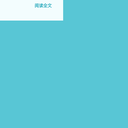
天涯 新春将近冰雪少 却为
阅读全文
 震天拔剑女侠胆 撼地挥枪刺
 牺牲的英烈共计5 千多
千秋 先烈壮举万代流 创立民
7 《鬓霜》 柳败花凋万木伤
日 未见青天鬓露霜 8 《国
多难蕴巨雷 无限江山美如画
爱妻 王师南渡思乡土 父老
 魂刻青山应化碧 血染黄土