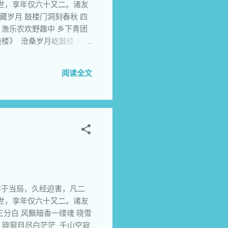
世，享年仅六十又二。诸友
藏岁月 鼓楼门洞刻春秋 四
 渔乐农欢野趣中 乡下青团
鼓楼》 沧桑岁月屹鼓楼 花落
魂牵梦绕古明州 4《访葛竹
代代敬祖宗 民国遗韵依稀看
阅读全文
空灵 有胆杀贼英烈血 无力
国殇 知己敞怀心必热 英雄成
》 孤村世外树参天 翠岙清新
访旧忆先贤 8《登鼓楼》 海
秋 明州沉淀千年事 四明三江
水晴空飞白鹭 孤舟夕照落彩霞
滔浪水奔东海 淡淡云峰系匡庐
》 古画新辉祈神灵 富春山水
兰亭冠古今 12《黄果树大瀑
容于当局，久经迫害，凡二
世，享年仅六十又二。诸友
三分白 风飘暗香一缕魂 晓雪
 晓窗目尽白茫茫 千山空寂