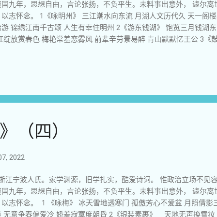
旗国九年，思想自由，言论张扬，不负平生。未料事出意外， 遽尔离
以志怀念。 1《咏明州》 三江潮水向东流 月湖人文历代久 天一阁楼
游 锦绣江南千古颂 人生有幸住明州 2《游东钱湖》 饱览三月钱湖东
红绽放赏春色 梅艳常羞恋雾风 前辈辛劳景易醉 青山默默忆王公 3《
 青春有限叹空流 人事代谢王朝换 社稷兴废城门留 人杰地灵千年越 
红梅绿沐雨风 仙笔乡睡溪流外 葛竹村躺山岙中 百姓娓娓谈往事 古屋
感悟》 先贤故里久闻名 烟雨空朦景色新 百年古村躲世外 前朝旧宅守
 常使后辈泪满襟 6《先贤故里感怀 》 浙东雨雾倍渺茫 探旧访老问
华夏陆沉夜未央 泪浸遗民几代恨 青天何日再重光 7《访葛竹过晦溪
涧汇聚百重泉 碧溪流淌鸭戏水 绿叶浓阴果诱涎 留恋田园花木盛 探往
柳 大钟阵阵民国韵 风雨潇潇历朝楼 月湖绿林唐宋景 银台黄叶明清
》（四）
阁高耸浪淘沙 沧桑岁月忆繁华 声声歌舞随风去 字字诗文匾额嘉 秋
天涯 1 0《九一八登滕王阁》 高楼伟观极目舒 落霞孤骛碧空无 滔
宏图 西风瑟瑟悲人意 如画江山落日孤 11 题元黄公望《富春山居图
7, 2022
华天宝汇群英 锦绣江南仙境梦 烟雨吴越故乡情 黄公绝艺千秋颂 画中
浙江宁波人氏。家学渊源，旧学扎实，酷爱诗词。 惟政治立场不见
旗国九年，思想自由，言论张扬，不负平生。未料事出意外， 遽尔离
以志怀念。 1 《咏梅》 冰天雪地透寒门 孤傲芳心不爱盆 月照倩影
 无意争春偏爱冷 娇羞寂寞度朝昏 2《银装素裹》 天地无声换雪妆