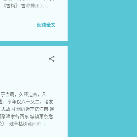
 《雪梅》 雪降神州大地宁
盼 人间沧桑华夏兴 4
绝俗芳心远月浓 皑皑冰天她
阅读全文
淡云寒水流轻， 纨绔满樽遗
暗香留恋作知音 朝游曲径霜满
》 冰河银山白无垠 严冬万木
清香千古吟 8《卜算子》
醉。 冷艳仙姿绝色香， 月
 高安长先生供稿
容于当局，久经迫害，凡二
世，享年仅六十又二。诸友
 思故国 烟雨迷茫忆江南 遥
团聚返家各西东 城镇萧条危
花》 残草枯树竟闻鸦 大地
愁观秋尽落黄花 4 《桑麻》