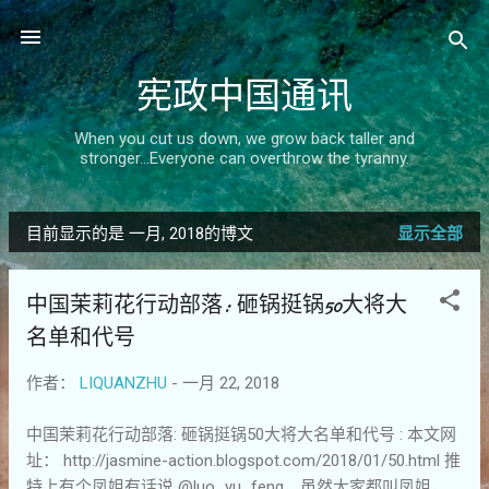
跳至主要内容
宪政中国通讯
When you cut us down, we grow back taller and
stronger...Everyone can overthrow the tyranny.
目前显示的是 一月, 2018的博文
显示全部
博
文
中国茉莉花行动部落: 砸锅挺锅50大将大
名单和代号
作者：
LIQUANZHU
-
一月 22, 2018
中国茉莉花行动部落: 砸锅挺锅50大将大名单和代号 : 本文网
址： http://jasmine-action.blogspot.com/2018/01/50.html 推
特上有个凤姐有话说 @luo_yu_feng，虽然大家都叫凤姐，