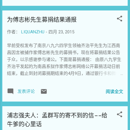
罪起诉，是对人权捍卫者的严重打压行为。
International Private Enterprise, CIPE），加拿大PI
作为联合国人权委员会常任理事国的中国政
等境内外基金会、非政府组织和“美国使馆”提供的资
为傅志彬先生募捐结果通报
府，严重违反联合国《人权捍卫者宣言》第
金。 警方称，“传知行”两人针对中国税制改革、教
六条之规定：任何人无论身为个人或者与他
育平权、法制改革、社会民生等多个社会领域进行
作者：
LIQUANZHU
-
四月 23, 2015
人结社，皆有以下权利： （ a ）了解、寻
调研，撰写相关领域调研报告及文章，在大学等社
求、获取、接收、掌握关于人权和基本自由
会场所开班演讲会，编制演讲稿文集。 “起诉意见
早前受权发布了南京八九六四学生领袖齐治平先生为江西南
的所有资讯，乃至有权获得知道这些权利与
书”称，郭玉闪和何正军负责将调研报告、文集“非
昌因言被捕作家傅志彬先生的募捐书，现在将募捐结果公告
自由如何在国内的立法、司法、行政体系中
法”印制成书籍，并进行发放。警方称，2007-2014
于众，以示感谢参与诸公。下面是募捐通报： 由原八九学生
具体实践。 (b) 自由公开、传授、散播任何关
年，北京传知行社会经济咨询有限公司印制“非法出
齐治平发起的为南昌系狱作家傅志彬网络公开募捐活动日前
于人权和基本自由的观点、资讯和知识，如
版物”图书1万9千余册———北京市新闻出版局就此
结束，截止到封闭募捐期结束的4月9日，通过银行卡和微信
同各人权及相关国际条约所揭示一般 具体实
出具了“非法出版物”的审查鉴定书。 警方自称，是
两个渠道，合计募得善款15790元。傅志彬先生家人委托活动
践。 (c) 不论是在法律上或实质上，皆有完
在侦查郭玉闪涉嫌“寻衅滋事”一案中，“发现”了两人
发起人向慷慨解囊的各界人士表示衷心的感谢。 据悉，傅志
全的权利去研究，讨论，形成，及提出各种
涉及“非法经营”的事实的，这一说法应该是为了解释
发表评论
阅读全文
彬案退侦后目前已经重新进入起诉阶段，起诉罪名仍为“非法
关于人权及基本自由的观点，并经此或其他
一开始郭玉闪被以涉嫌“寻衅滋事罪”刑事拘留的做
经营罪”。 作家傅志彬因去年七月在台湾出版《洗脑的历史》
适当方式来引起大众对人权及基本自由的关
法。 根据中国《刑法》第二百二十五条，违反国家
一书开罪当局。为捍卫出版自由、言论自由等宪法赋予的神
注。 第 13 条：依本宣言第三条，任何人无
规定，有下列非法经营行为之一，扰乱市场秩序，
浦志强夫人：孟群写的寄不到的信——给
圣权利，傅志彬先生的读者倡议发起了该项网络募捐活动。
论是身为个人或与他人结社，皆有权基于和
情节严重的，处五年以下有期徒刑或者拘役，并处...
欢迎认可该活动的社会各界人士继续为傅志彬先生捐款，为
牛爹的心里话
平促进与保护人权及基本自由之目的，要
中国的言论出版自由进步摇旗呐喊。 （维权网信息员邵阳报