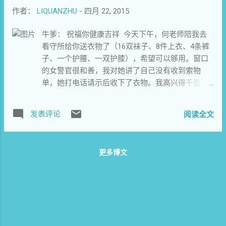
求，接受和运用资源。 （维权网信息员李艳
道）
作者：
LIQUANZHU
-
四月 22, 2015
报道）
牛爹： 祝福你健康吉祥 今天下午，何老师陪我去
看守所给你送衣物了（16双袜子、8件上衣、4条裤
子、一个护腰、一双护膝），希望可以够用。窗口
的女警官很和善，我对她讲了自己没有收到索物
单，她打电话请示后收下了衣物。我高兴得千恩万
谢的！手忙脚乱地清点衣服，剪去裤子上的带子。
女警官柔柔地对我说：“别着急，慢慢来”。当时，我
发表评论
阅读全文
很感动！你说过，这里的警察没有实际恶意，我信
了。 牛爹，上周四（16号），律师们对我讲了你的
身体状况：贫血、营养不良、睡眠不好、腰腿痛、
更多博文
时有低血糖，更为严重的是前列腺增生，排尿困
难。排尿不畅时间久了容易引起泌尿系感染，进而
影响肾功能，最重可致肾衰竭，影响心肺等多脏器
功能。听到这个坏消息，我心急如焚！ 牛爹，如果
看守所没有必需的药物，如果你现在还没有接受治
疗，你求求警官尽快带你去医院看病诊治吧。警察