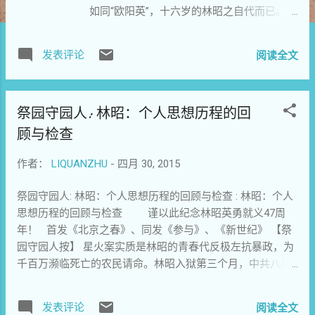
如同“欧阳英”，十六岁的林昭之自代而已。
鄙薄功名利禄，不甘醉生梦死，任凭普天下
人“笑，全世界便与你同声笑；哭，你便独自
发表评论
阅读全文
哭”，婷婷追求与执着的是，也只能是——
“不要说哭是独自哭，而笑也是独自笑”！ 她
独自笑傲于前朝的一个黄昏，又独自笑傲于
祭园守园人: 林昭：个人思想历程的回
新朝的赫赫 暴 君，笑傲于“高高的门槛内”带
着雪风的寒气，与一声声缓慢重浊的发问 ……
顾与检查
她在两个不同朝代深厚浓重的黑暗里，遐想
着被暮色侵蚀了美丽的“遥远的天际” …… “ ……
作者：
LIQUANZHU
-
四月 30, 2015
‘一旦春尽红颜老，花落人亡两不知’婷婷低吟
祭园守园人: 林昭：个人思想历程的回顾与检查 : 林昭：个人
着，眼光掠了一下圣母像，是那么美丽，那
思想历程的回顾与检查 谨以此纪念林昭英勇就义47周
么端庄，浴在黄昏的微光里，更显得圣洁而
年！ 首发《北京之春》、同发《参与》、《新世纪》 【祭
庄严，她的眼光定住在这圣母像的脸上。”
园守园人按】 星火案实质是林昭的青春代反极左抗暴政，为
于是我们知道，十六岁的林昭已经预知了未
千百万濒临死亡的农民请命。林昭入狱第三个月，中共八届
来“什么是我的路？”，预测到了自己孤独的最
九中全...
后的哭与笑 …… 终于我们知道：原来，三
十六岁中国圣女，十六岁就义无反顾地跨越
发表评论
阅读全文
了屠格涅夫《门槛》！ ※ 屠格涅夫《门