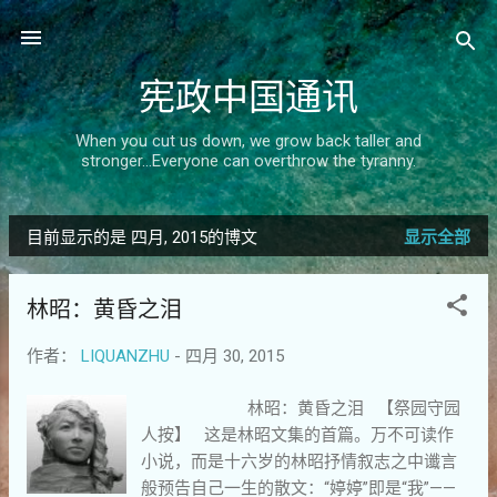
跳至主要内容
宪政中国通讯
When you cut us down, we grow back taller and
stronger...Everyone can overthrow the tyranny.
目前显示的是 四月, 2015的博文
显示全部
博
文
林昭：黄昏之泪
作者：
LIQUANZHU
-
四月 30, 2015
林昭：黄昏之泪 【祭园守园
人按】 这是林昭文集的首篇。万不可读作
小说，而是十六岁的林昭抒情叙志之中谶言
般预告自己一生的散文：“婷婷”即是“我”——