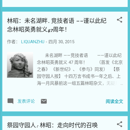
槛》附林昭《黄昏之泪》后 黄 昏 之 泪
欧阳英（林昭的笔名） 日光已经落下，暮
林昭：未名湖畔. 竞技者语 ——谨以此纪
色一丝丝的占领了空间。婷婷坐在她的房
里，手托着头，似乎在苦思。是的，婷婷是
念林昭英勇就义47周年！
在思想，可是，思想就像一只受惊的野兔，
忽而天南，忽而地北的，不知跑到了哪里
作者：
LIQUANZHU
-
四月 30, 2015
去。 抬起头，目光又掠到了桌上的一封信，
未名湖畔 ——竞技者语 ——谨以此纪
她凝视着那封信，脑中浮出一些信上的字
念林昭英勇就义 47 周年！ （首发《北京
句：“你已找到了路，我希望你更坚强，更积
之春》 《新世纪》、《参与》同发） 【祭
极……”路？什么是我的路？婷婷自己问着自
园守园人按】 十四万言书成书一年之后、上
己。随后她苦笑了。要一个人了解别一个
海一月风暴前这一组五篇林昭杂文，无疑是
人，懂得别一个人，并不是一件容易的事。
林昭作为竞技者——以监狱为阵地的反极权囚
连父母都不可能。儿女是父母身...
徒数十万狱中纪实感悟文字之中的最奇之
发表评论
阅读全文
葩：不但完完全全逸脱了十四万言书中那冥
婚畸恋的阴影，更在燕园魔窟、古今中外、
治国论道、正心爱德、跑马家猫、怆然淡泊
祭园守园人: 林昭：走向时代的召唤
的纵横捭阖之间，无比真切地定格了林昭作