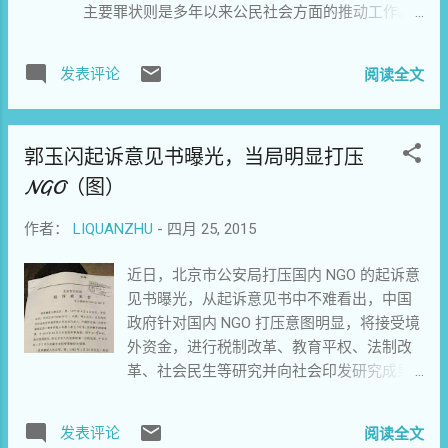
主要罪状则是多年以来公民社会方面的推动工作。
赛跑、体操、投掷、跳高、跳远之类则在进
今天（4月24日），郭玉闪的律师披露了北京市公安
入了某个阶段上以后但有名次之分，对抗性
局就NGO“传知行”被抓捕的两人（郭玉闪和何正军）
比较起来似乎不是那么强烈；滑冰...
发表评论
阅读全文
所涉嫌的“非法经营”案的“起诉意见书”。 郭玉闪是传
知行的创办人，法人代表，何正军则是传知行的行
政部主管，两人先后在2014年10月和11月被抓捕，
郭玉闪起诉意见书曝光，当局明显打压
于2015年1月3日被正式批捕，根据司法惯例，检察
院的正式起诉书将以警方起草的“起诉意见书”为基
NGO（图）
础。 北京市公安局称，经查明，自2007年3月，郭
玉闪等人成立北京传知行社会经济咨询有限公司
作者：
LIQUANZHU
-
四月 25, 2015
（注册地北京大学南门资源楼307室），利用德国博
近日，北京市公安局打压国内 NGO 的起诉意
尔（应为德国海因里希.伯尔基金会，宗旨是为国际
见书曝光，从起诉意见书中不难看出，中国
间的全球化与安全、环境与社会公正、民主与性别
政府针对国内 NGO 打压意图明显，将接受境
在社会中的地位等方面的对话提供平台）、德国诺
外资金，进行税制改革、教育平权、法制改
曼（应为德国腓特烈•瑙曼基金会 ，简称FNF是德国
革、社会民生等研究并向社会印发研究成果
一个与德国自由民主党和国际自由联盟有关联的基
宣传，列为“非法经营”罪。 郭玉闪作为国内
金会，1958年由西德总统特奥多尔•豪斯创立，推广
NGO 传知行法人代表，第二被告何正军作为
自由民主的价值，以德国神学家腓特烈•瑙曼命
发表评论
阅读全文
传知行行政主管，遭到中国政府以非法经营
名）；美国CIPE（国际私营企业中心Center for