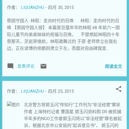
为自由前驱大英雄的真本色及其旷世文采。
作者：
LIQUANZHU
-
四月 30, 2015
如果说，论诗骨，即使聂绀弩也难及林昭之
峭拔；那么，纵使邓拓再世，又何以面对林
祭园守园人: 林昭：走向时代的召唤 : 林昭：走向时代的召
昭奇崛峥嵘的杂文大气象与圣洁情怀？ ——
唤 【祭园守园人按】 本篇是豆蔻年华的林昭 68 年前六一国
那是浩劫炼狱才能赐予华夏民族的无与伦比
际儿童节向弟弟妹妹的祝福与召唤。 不禁想起林昭四十年
的瑰宝！ 无疑，骤卷的上海一月风暴，遏
祭那天，灵岩哭墙前，林昭邀舞过的 于邵 老师恭立在我右
断了林昭涌潮般的竟技激情与杂文文思。从
边，正在读博的修鹏则肃立于左，而面对自由碑我宣...
《岁朝之战》开始的《战场日记》，属于留
给公众和后世的阵地战纪实了。 愿五一九
人与世世代代的北大儿女、仁人志士，永远
发表评论
阅读全文
铭记圣女遗言： “监狱是我们的反抗阵地！
而未名湖是我们的本来面目！” ——谨以此纪
念林昭英勇就义 47 周年！ 未名湖畔
作者：
LIQUANZHU
-
四月 25, 2015
——竞技者语 林 昭 一、
题解之一 运动场上换项目了？好吗。 一切
北京警方将郭玉闪“传知行”工作列为“非法经营”罪状
运动项目只要含有竞赛性，便也带有竞争
作者 上海特约记者 曹国星 郭玉闪资料照 DR 被抓捕
性，同时并具有程度不等的对抗性。运动如
半年多的NGO工作者郭玉闪将以“非法经营”罪名被起
此，他事同概。乒乓、篮、排、足球、手
诉，根据北京市公安局的“起诉意见书”， 郭玉闪的
球、象棋、围棋等项其成败胜负比较绝对。