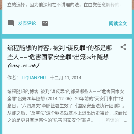
立的选择，因为他深知在不讲理的法，在由党任意解释的法
前个人的命运是多么微小与脆弱。更因为他在流亡中还能发
出公开信，让全世界都知道在新党中央依法治国下，北京传
发表评论
阅读全文
知行这样一个稍有独立性的民间研究机构竞遭无产阶级专政
的镇压。温和的公民运动，和平支持香港学生的访民都如传
知行所一样在这两年的新政中遭到镇压。我再次对这一轮轮
编程随想的博客: 被判“谋反罪”的都是哪
的镇压发出悲愤的抗议！让全世界都知道！北京查建国】 ---
------------------------ 李警官：你好！ 我是杨子立，是北京
些人——“危害国家安全罪”出笼20年随想
传知行社会经济研究所的老员工，因为不方便用其他方式跟
{2014-12-06}
你联系，所以用公开信的方式向你表明我的态度，希望你能
看到；同时也是在传知行的主要领导干部都被抓捕之后，我
作者：
LIQUANZHU
-
十二月 11, 2014
自作主张为传知行的遭遇发出一点声音。 传知行目前有两人
被捕，一人刑拘。如果算上从传知行出去的前同事，一共有
编程随想的博客: 被判“谋反罪”的都是哪些人——“危害国家安
六人身处牢狱。这还不算传知行创始人郭玉闪的律师夏霖被
全罪”出笼20年随想 {2014-12-06} : 20年前的“天安门事件”纪
刑拘。传知行的人一个一个或被带走，或被叫去，大部分还
念日，“六四屠夫”李鹏签署生效了《国家安全法执行细则》。
伴随着搜家。有些侥幸回来了，有些至今没有消息。我们像
从那之后，“反革命”这个罪名就基本上退出历史舞台，取而代
一群待宰的羔羊，眼看着伙伴的消失而没有一丝的哀嚎，更
之的是更具有迷惑性的“危害国家安全”罪名。 所谓的“危
没有反抗的怒吼。我们只有疑惑和恐惧。疑惑的是，为什么
害国家安全罪”是一个大类，下面包含了若干具体的罪名（比
传知行这样一个进行社会政策研究的NGO会遭此横祸？我们