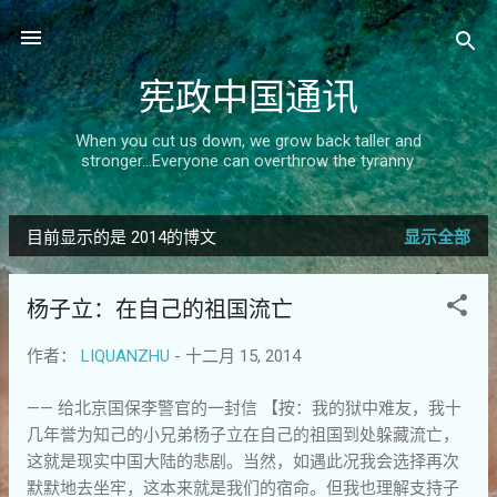
跳至主要内容
宪政中国通讯
When you cut us down, we grow back taller and
stronger...Everyone can overthrow the tyranny.
目前显示的是 2014的博文
显示全部
博
文
杨子立：在自己的祖国流亡
作者：
LIQUANZHU
-
十二月 15, 2014
—— 给北京国保李警官的一封信 【按：我的狱中难友，我十
几年誉为知己的小兄弟杨子立在自己的祖国到处躲藏流亡，
这就是现实中国大陆的悲剧。当然，如遇此况我会选择再次
默默地去坐牢，这本来就是我们的宿命。但我也理解支持子