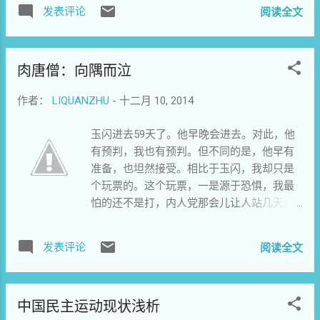
如“颠覆国家政权罪、煽动...
发表评论
阅读全文
没有倡导街头行动，我们开个纯学术研讨会也小心谨慎地看
着警方的脸色。对于远在千里之外的香港争取真普选占中抗
议行动，传知行也没有任何公开的表示。为什么这种雷霆之
肉唐僧：向隅而泣
击还会落到我们头上？正因为疑惑，我们才恐惧。不知道原
因，更不知道结果。执政党最近的四中全会主题不是强调法
作者：
LIQUANZHU
-
十二月 10, 2014
治吗？为什么基本的刑事诉讼法，你的同事们都可以不遵守
呢？郭玉闪、黄凯平早已羁押超过50天，如果被逮捕，为什
玉闪进去59天了。他早晚会进去。对此，他
么不能根据刑诉法第91条通知家属呢？如果没有逮捕，为什
有预判，我也有预判。但不同的是，他早有
么不予以释放呢？当法律仅仅充当无产阶级专政的白手套，
准备，也坦然接受。相比于玉闪，我却只是
而不是保护公民权利和自由的盾牌时，我们又怎能不心生恐
个玩票的。这个玩票，一是源于恐惧，我最
惧呢？你原来的工作包括主管传知行，你可能对郭玉闪和传
怕的还不是打，内人党那会儿让人站几天几
知行的案情比我更熟悉，但还是让我在这里向你解释一下，
夜不许动，这个想想就崩溃。据说现在改良
恐惧如何一步步笼罩在我们每个传知行人的头上。 第一张倒
成把人拷成一个很难受的姿式，也是几天几
下的多米诺骨牌是凌丽莎，一个活泼前卫的年轻姑娘。大约...
发表评论
阅读全文
夜没法动。龚刚模被吊着五天五夜，屎尿流
出来，放下来让他脱了衣服擦干净，然后再
吊。这种类型的惩罚对我实在是太可怕了。
中国民主运动现状浅析
相比之下，余杰被逼着当着摄像机抽自己耳