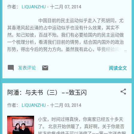
光、自慰，我觉得好很多。可能我脸皮比较
作者：
LIQUANZHU
-
十二月 07, 2014
厚吧。 我的玩票，第二个原因是源于观念上
的坚持。我始终认为，政治表达的基础是人
中国目前的民主运动似乎走入了死胡同，尤
格独立，而人格独立的前提是财政自由。所
其香港风起云涌的占中运动似乎也没有什么效果，其实不
以如果我没有钱养活自己和家人，我会退出
然。知己知彼，百战不殆。我们有必要给国内的民主运动做
公共政治行动和表达。哪怕是去送桶装水看
一个梳理分析，看清我们目前的情势，结合国内国外的政治
自行车，我也不许自己因为政治观点而获得
形势，得出今后的努力方向。虽然我有此心，毕竟经验阅历
经济上的丝毫利益。在一个专制社会中，我
尚浅，只能根据自己的理解，做出粗浅的解析。说的不对的
以履行公民义务来要求自己，但我拒绝成为
地方，不完整的部分，请大家多包涵，并给予补充指正！毕
一个以政治为生的人。我从小受的教育就
发表评论
阅读全文
竟我是怀着一颗赤诚之心，有可原谅的理由。 首先，国内
是，靠手艺吃饭才算体面。这观念在当今社
觉醒的人数只是很少的一部分，相当少，大部分人还生活在
会当然已经很迂腐了，但没办法，就像个系
幸福的中国梦里。尤其是得到体制好处的人，虽然有诸多不
统预装的bug。哪成想带着这个bug混来混
阿潘：与夫书（三）——致玉闪
满，还是乐在其中。那些少数的行动派呢，在其他人眼中只
去，我好好的一个医生竟然混成了作家，也
是异类，边缘人，尤其是被亲戚邻居所不解，这是行动派最
算是造化弄人。王尔德说过一句很残酷的
作者：
LIQUANZHU
-
十二月 03, 2014
大的失败之处。如果连自己身边的人都不理解你的行为，你
话：“生活是这个世界上最稀罕的东西，绝大
还能唤醒谁？我建议行动者，一些觉醒的人，不要空喊一些
多数人，只是存在而已”。这句话的残酷之处
小宝，时间过得真快，你离家已经五十多天
口号，发无谓的牢骚，从自己身边做起，从亲戚邻居做起，
在于他指明了，绝大多数人缺乏的并非自由
了。 北京开始供暖了，真好啊，关于你是否
讲事实，讲道理，这些人是最信任你，最容易唤醒的。这里
选择的机会，而是意愿。 我需要维持那个“靠
挨冻的焦虑终于可以消停了——第一次送衣服