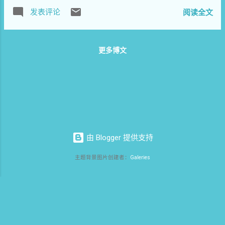
年來，因其一直關注社會問題，積極參與各
晓编辑出版过多部影响巨大的书籍，其中她最为满
有一些，不再列举）本身的倾向性都不错，...
发表评论
阅读全文
類聲援活動，如孫志剛案網名連署反對強制
意的一本是李昌平的《我向总理说实话》、畅销书
收容遣送，大陸公民連署反對香港 23 條立
《逆风飞扬》，并帮助出版了北岛散文集《失败之
法，成都李思怡事件接力絕食紀念，向民眾
书》。 除了徐晓之外，还有其他人也被抓。网
更多博文
普及法律知識，以及多起因網路發言而被當
友“高冬梅”在推特上透露：“我知道的还有其他人，
局以“煽動顛覆國家政權罪”事件法律和網名連
共计三个。” 对于徐晓被抓，著名网络人士北
署簽名等，因此，曾於 2005 年被吊銷律師執
风表示：“很多人问徐晓被抓有何理由。他们抓人需
業證； 2011 年 2 月，因“中國茉莉花革命”事
要理由吗？黄凯平失踪一个多月，没有任何理由。”
件而被當局以涉嫌“煽動、顛覆國家政權罪”非
...
法關押，並遭酷刑，生命曾出現嚴重危險，
其妻也被迫失去工作。 雖然十餘年來，其歷
經磨難，不僅被吊銷律師執業證，且長期遭
由 Blogger 提供支持
到當局非法監控、軟禁、強制旅遊和強迫失
主题背景图片创建者：
Galeries
蹤等政治迫害，但其依然堅持關注人權，參
與維權，追求民主憲政，推動公民不合作運
動等，隨成為中共政府在六四 25 周年期間重
拳打擊的對象； 2014 年 5 月 16 日，因其持
續推動公民不合作運動和在六四紀念日期間
推動“六四靜思節”行動而被廣東省廣州市警方