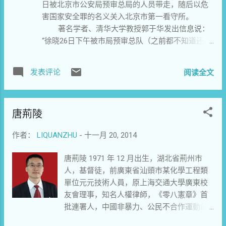
日被北京市公安局预审总局的人员带走，随后以危
义务； 4.公民有遵守公共秩序的义务； 5.
的日子就是我有意识地强化自己的时候，鼓励自己不能被压
害国家安全罪的名义关入北京市第一看守所。
父母有抚养、教育和保护子女的义务； 6.子女有照
垮，要尝试勇气，要把勇气外化表现出来，我要向自己证明
著名学者、清华大学教授郭于华发出信息说：
料父母的义务。 以上六项强制性义务的共同特点
不会被压垮。” 这是个人的体验，也是一代人的经历。1975
“徐晓26日下午被市局预审总队（之前都不知道还有
是，一旦违反这些义务，导致严重后果，便可能被提起诉
年，红卫兵中的精英们在经历“文革”风暴的洗礼、经历知青岁
这单位）带走，昨天她亲属才知道消息，到派出所
讼，受到法律制裁。宪法本身的特点是强制性规范，把公民
月的磨砾，有的人在精神世界的郁闷和黑暗中沉沦，有的人
查问，得知是市局抓人。今天上午外甥和两个姐姐
应该履行的、得到社会普遍公认的强制性义务写进宪法，当
陷于反省之中从书籍中寻求出路。他们共同经历了中国在“文
发表评论
阅读全文
去了预审大队（在窦各庄），询问结果是人在一
然是有必要的。 2、非强制性义务
革”后期最黑暗的年代，也迎来了中国政治解冻、思想开放、
看，罪名是危害国家安全；但家属要求送钱和衣物
大千世界，无奇不有。有些国家把一些并非宪
文化复兴的时刻...
都被拒绝，而且态度恶劣。” 博讯记者发现，
法范畴（如民法或道德领域）的义务也写进了宪法。诸如：
唐荊陵
徐晓的新浪微博最后更新时间是11月25日15时22
1.乌克兰宪法规定323：夫妻双方在婚姻和家庭问题
分，发出：“余华在海外出版了随笔集《十个词的中
上有相同的权利和义务。 2.古巴宪法规定324：夫
作者：
LIQUANZHU
-
十一月 20, 2014
国》，看看他在汉堡的‘第十一个词’说了什么？ 看看
妻享有绝对平等的权利和义务。 3.西班牙宪法规定
王竞怎么写意大利人把余华用废了。” 徐晓，
325：所有西班牙人都有义务熟悉西班牙语。 4.尼
唐荊陵 1971 年 12 月出生，湖北省荊州市
生于上海，长于北京。1981年毕业于北京师范大学
加拉瓜宪法规定326：欠债还钱是每个本国或外国公民的义
人，基督徒，前廣東省汕頭市某化學工程類
中文系。1973年，徐晓邂逅了赵一凡。在那里，她
务。 5.萨尔瓦多宪法规定327：雇主有为女工设置
單位元元技術人員，原上海交通大學廣東校
第一次看到了赵振开的诗。从此，她人生的轨迹彻
并维持婴儿床位和育儿室的义务。 6.圣克里斯托弗
友會理事，知名人權律師，《零八憲章》首
底改变了。1975年，徐晓与赵一凡一起因莫须有罪
和尼维斯联邦宪法规定328：公民有义务同心协力实现国家理
批連署人，中國非暴力、公民不合作運動的
名被捕入狱。 1979年起开始发表短篇小
想。 7.危地马拉宪法规定329：所有的人都有义务
首倡者和主要推動者，中國在押政治犯。 近
说和散文。1982年至今，从事记者、编辑工作。徐
注意保持和恢复健康。 以上几项非强制性义务（还