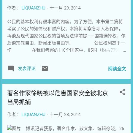
的向往和企盼。狱中的这两年，像所有的日子一样，给青年
文化思潮，比试谁敢于讲出更多的真话，敢于直指反专制争
能在事情来临时就衡量出做或不做的价值？
作者：
LIQUANZHU
-
十一月 29, 2014
时代的徐晓提供了滋养生命的血液和空气使她成长。 30年之
民主的主题。王若望先生即是其中言论最大胆的自由作家之
只要问自己愿意不愿意做、能不能承担后果
后，记忆中的日常生活被徐晓写出来，集结在她的随笔集
一。实在的说，这些自由的传播者及其全国的同道，当时在
就行了。对于要不要救张俭，当时你已想得
公民的基本权利有很丰富的内容。为了方便，本书第二篇将
《半生为人》里。在书里，徐晓对一段监狱生活的描述翔实
学术专业性方面或许有所欠缺，但他们的言行透出了一种法
通透亦很坦然，只是我们都忘了讨论一个问
考察了公民的知情权和财产权；本篇将考察各项人权保障，
细致。阳光把窗棂的阴影投在墙壁上，狱中的人靠阴影的移
国启蒙运动学者那种无畏而激烈的思想气质，展示了人类精
题：如果你是张俭，你当如何自处呢？ 真是
再谈及现代国家公民权的首项及法律前提——国籍选择权；尔
动和季节的变换来判断时间。在狱中，人的听觉变得异常敏
神品格原初的理想性、纯真性和简单性，这在某种意义上奠
无解的道德困境。每个人都有投鼠忌器的东
后谈宗教自由、新闻出版自由等。 公民权利高于一
感，能从独轮车发出的吱呦声听出是装水的木捅还是装饭的
定了后来三十年中国自由民主理想主义者的精神基调，我本
西，金钱、名誉、荣誉感、尊严、家人、好
切 在我们考察的110个国家中，85国（约占77％）
铁桶，能从脚步的轻重和节奏中听出是哪位队长值班。牢房
人可以说就是在这场“小阳春”中获得启蒙的，是这些自由的传
友……能毫无底线地利用这一点的，想必会无
的宪法有规定公民义务的条款，可见公民必须承担一定的义
的夜晚是真正的不夜天。本来可以是昏暗的长明灯，到了晚
播者大胆、开放、多元的言论的受益者。作为哲学专业的求
比强大、随心所欲吧。因为趋利...
务，是各国的普遍要求。这诸多义务可以分为两类：一类是
上却刺眼地亮在头顶，让人没有美梦、没有幻想，也感觉不
学者，我的知识库或许稍稍偏重于对中西古典名著中的理论
发表评论
阅读全文
强制性义务，违者属违宪罪，必遭起诉；另一类，则属非强
到白天与黑夜的轮换。于是日子挨着日子，现实连着现实，
资源的汲取和反刍，但从精神品格和政治倾向的形成上，我
制性义务，批评教育也就行了。值得注意的是，世界上几乎
于是你无处可逃。你能看到的只有那盏灯，还有小小的一块
是一九八零年代自由精神的产儿。 自倾听王若望先生演讲前
没有任何国家把公民权利与公民义务等量齐观，更没有任何
天。 出狱以后，徐晓被赶到一个胡同的大杂院，里边有几个
后的那段时间开始，我就是各类学术讲座政治...
著名作家徐晓被以危害国家安全被北京
国家把公民履行义务作为其享受公民权利的前提。在共和制
老太太，把家里的缝纫机搬到一起，从童装厂拿来一些裁
国家的宪法中理所当然是公民权利高于一切。
当局抓捕
片，然后把它们轧成衣服，做成裤子什么的。跟徐晓一起的
1、强制性义务 绝大多数国家
有四五个老太太，实际上负着监管的任务。那段日子是看不
都把公民必须承担的强制性的义务写进入宪法，诸如：
作者：
LIQUANZHU
-
十一月 28, 2014
见希望的日子。 后来的日子被徐晓形容为“自我拯救”的日
1.公民有遵守宪法和法律的义务； 2.公民有依
子。“如果沉沦下去，我就完了，从此我就变成一个胆子特别
博讯记者获悉，著名作家、散文集、编辑徐晓，26
法纳税的义务； 3.公民有依法服兵役，保卫国家的
小，特别怕事，没有勇气的人，其实就是你被压垮了。后来