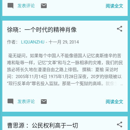
利，不惧为此担当承受。本文即郭飞雄法庭陈词，由其在美
重，不知具体的原因，只听说徐晓老师是因
话给我：“唐僧，你没事儿吧？”我心里惭愧极
发表评论
阅读全文
国的家人提供，特在此致谢。］ 一九八四，这是奥威尔的
为 “危害国家安全”的罪名被带走的。“我以为
了。 我和玉闪认识三年多了，我视他为毕生
一部名著的名字，也是我切入自由民主运动的时间起点。 这
事情已经坏到底了，没想到底下还有地下
的挚友，原因只有一个...
一年，十一月一个寒风刺骨的傍晚，在上海华东师大西区食
室。”其实，地下室还会有很多层。紧接着，
徐晓：一个时代的精神肖像
堂的咖啡厅里，我有幸听到了一位老人的演讲，老人的面庞
传知行的其他人陆续被传唤，罪名换成了“非
刀削般刚硬，瘦矮的身体几乎都裹在灰色的风衣里。他用尖
法经营”。我们多少有了些经验，知道通常都
作者：
LIQUANZHU
-
十一月 29, 2014
锐的江浙口音的普通话直接点名批评当时的最高领导人邓小
是在不被提前告知的情况下被带走。（运气
平头脑僵化、对社会实施思想禁锢、动辄以政治批判压制作
好的，几天后能收到刑事拘留通知书；运气
毫无疑问，如果每个中国人不能像德国人记忆奥斯维辛的苦
家的创作自由。这位令人尊敬的老人名叫王若望。此时我刚
不好的，就会像凯平这样，一直下落不
难和耻辱一样，记忆“文革”和与之一脉相承的灾难，我们的民
从鄂西北山区县来到大上海不到三月，平生第一次目睹有人
明。）所以，每一个人被传唤，我们的心都
族必将长久地在漫漫自由之路上徘徊。 撰稿：夏榆 采访时
在公开场合严厉抨击最高领导人，我的心灵所受撞击之深是
会一直悬着，直到他回来后向我们报平安。
间：2005年11月14日 1975年1月28日深夜，20岁的徐晓被以
难以名状的。 当时的上海正沉浸在一场前所未有的自由思想
若是哪个人的电话突然不通，超过半天仍然
“现行反革命”罪名投入监狱。那是一个冤狱的高峰。就像生活
“小阳春”里，是年夏季，开明政治家胡耀邦扭转此前的极左回
联系不上，我就会想：终于还是连累他了……
在五六十年代的人赶上生育的高峰一样，生活在七十年代的
流，在作协四大上宣布政治权力不再干预作家的创作自由，
“连累”，是我最近想的最多的一个词。 2012
人赶上的是冤狱的高峰。在那座监狱的看守所里关押着很多
受此激发，上海地区倾向自由的教授、学者和作家们迸发出
年，你因那事被软禁在家近三个月，我们聊
发表评论
阅读全文
因为莫须有的罪名而被捕的人，关押时间最长的已经超过十
强烈的政治和思想言说激情，他们像开春躁动的生灵，纷纷
过“是否值得”的话题。你说，党锢之祸，曾有
年的，是民主党派人士屈武的夫人，刘少奇的前妻谢飞在单
走入大学讲坛、学术研讨会、沙龙、咖啡厅，发出要求思想
那么多人为了收留一个张俭而家破人亡，多
身牢房被关了五年。徐晓被关了两年，监狱中的每一天的生
自由和政治改革的呐喊。仿佛有一只无形的手牵引着他们相
年后张俭也没有做出什么大事，这些人的牺
曹思源 ：公民权利高于一切
活都是活生生的——活生生的孤寂、活生生的缓慢还有活生生
互竞赛，比试谁能更新颖、更深刻、更立体的引介西方现代
牲值得吗？然而，怎么能预知未来？怎么可