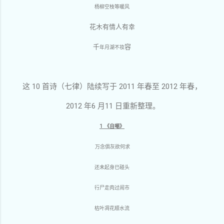
杨柳空枝等暖风
花木有情人有幸
千
容
年月湖不妆
这 10 首诗（七律）陆续写于 2011 年春至 2012 年春，
2012 年6 月11 日重新整理。
1 《自嘲》
万念俱灰欲何求
还未起身已碰头
行尸走肉过闹市
枯叶凋花顺水流