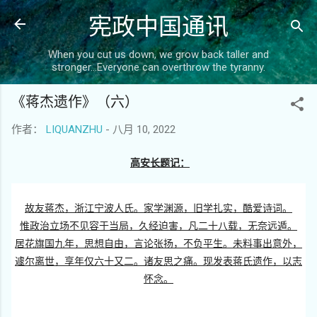
宪政中国通讯
跳至主要内容
When you cut us down, we grow back taller and
stronger...Everyone can overthrow the tyranny.
《蒋杰遗作》（六）
作者：
LIQUANZHU
-
八月 10, 2022
高安长题记：
故友蒋杰，浙江宁波人氏。家学渊源，旧学扎实，酷爱诗词。
惟政治立场不见容于当局，久经迫害，凡二十八载，无奈远遁。
居花旗国九年，思想自由，言论张扬，不负平生。未料事出意外，
遽尔离世，享年仅六十又二。诸友思之痛。现发表蒋氏遗作，
以志
怀念。