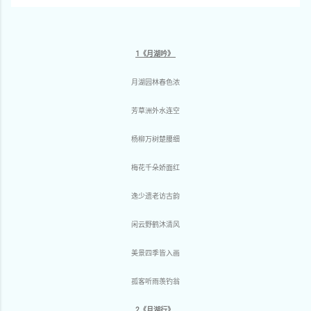
1《月湖吟》
月湖园林春色浓
芳草洲外水连空
杨柳万树楚腰细
梅花千朵娇面红
逸少遗老访古韵
闲云野鹤沐清风
美景四季皆入画
孤客听雨羡钓翁
2《月湖行》