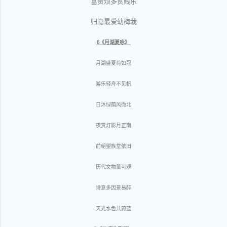
富贵烦多贫贱乐
归隐最爱幼梅栽
6《月湖夏咏》
月湖盛夏荷如冠
游乐轻舟不见帆
日沐绿荫风微北
夜赏灯影月正南
前朝望族堂依旧
历代文物量可观
诗意多因景易醉
天光水色共蔚蓝