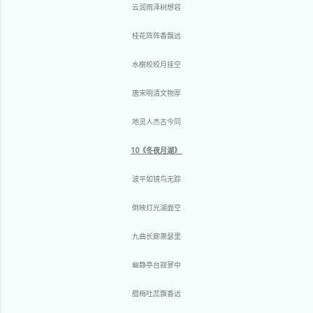
云润雨泽树想容
桂花阵阵香飘远
水榭皎皎月挂空
唐宋明清文物厚
地灵人杰古今同
10《冬夜月湖》
波平如镜鸟无踪
倒映灯光湖面空
九曲长廊萧瑟里
幽静亭台寂寥中
腊梅吐蕊飘香远