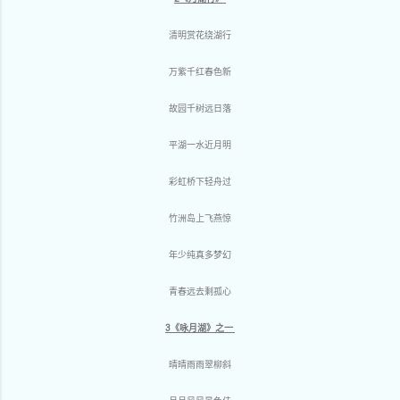
清明赏花绕湖行
万紫千红春色新
故园千树远日落
平湖一水近月明
彩虹桥下轻舟过
竹洲岛上飞燕惊
年少纯真多梦幻
青春远去剩孤心
3《咏月湖》之一
晴晴雨雨翠柳斜