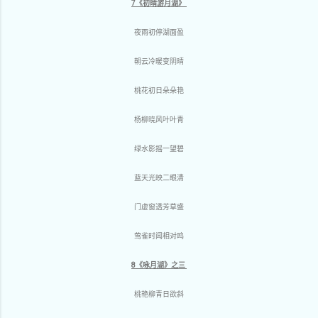
7《初晴游月湖》
夜雨初停湖面盈
朝云冷暖变阴晴
桃花初日朵朵艳
杨柳晓风叶叶青
绿水影摇一望碧
蓝天光映二眼清
门虚窗透芳草盛
莺雀时闻相对鸣
8《咏月湖》之三
桃艳柳青日欲斜