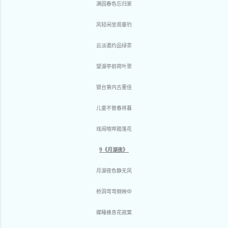
满园春色忘归家
风轻闲坐观垂钓
云淡邀约品绿茶
望湖亭前荷叶翠
银台第内古董佳
儿童不管春将暮
戏闹喧哗踏落花
9《月湖夜》
月湖夜色静无风
桥洞弯弯倒映中
蝶睡蜂息花寂寞