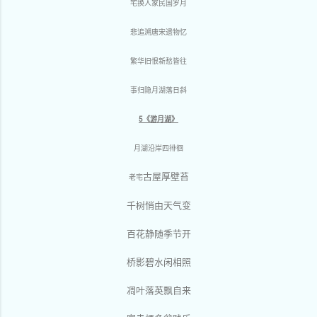
宅换人家民国岁月
悲追溯唐宋遗物忆
繁华旧恨新愁皆往
事归隐月湖落日斜
5《游月湖》
月湖沿岸四徘徊
古屋厚壁苔
老
宅
千树悄由天气变
百花静随季节开
桥影碧水闲相照
凋叶落英飘自来