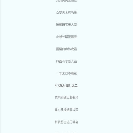
月月风风景色佳
百岁古木有鸟巢
历朝旧宅无人家
小桥长岸浸晨雾
圆榭曲廊沐晚霞
四面有水皆入画
一年无日不看花
4《咏月湖》之二
花明柳媚岸曲遐桥
静舟移褪烟霞故园
新貌留古迹历朝老