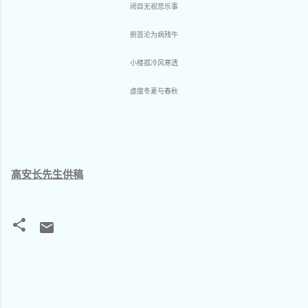
闭目无视悲乐事
俯首沦为病残牛
小楼孤冷风寒透
虚度冬夏与春秋
高安长先生供稿
评
论