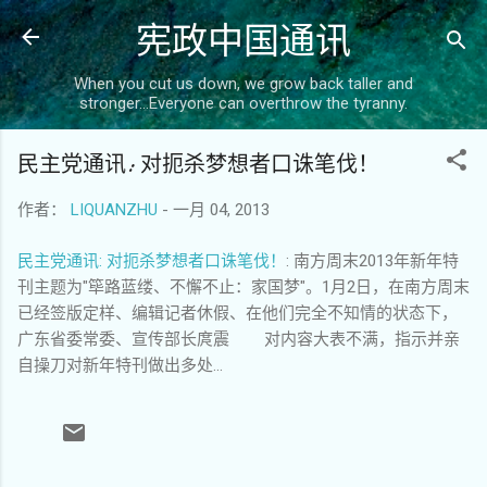
宪政中国通讯
跳至主要内容
When you cut us down, we grow back taller and
stronger...Everyone can overthrow the tyranny.
民主党通讯: 对扼杀梦想者口诛笔伐！
作者：
LIQUANZHU
-
一月 04, 2013
民主党通讯: 对扼杀梦想者口诛笔伐！
: 南方周末2013年新年特
刊主题为"筚路蓝缕、不懈不止：家国梦"。1月2日，在南方周末
已经签版定样、编辑记者休假、在他们完全不知情的状态下，
广东省委常委、宣传部长庹震 对内容大表不满，指示并亲
自操刀对新年特刊做出多处...
评