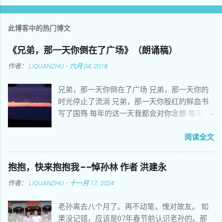
此博客中的热门博文
《兄弟，那一天你倒在了广场》（朗诵稿）
作者：
LIQUANZHU
-
六月 04, 2018
兄弟，那一天你倒在了广场 兄弟，那一天你的
时光停止了流淌 兄弟，那一天你殷红的鲜血书
写了国殇 每年的这一天我都会对你念想 每年的
这一天我都会替你爹娘分担悲伤 每年的这一天
我都在灵魂深处把你细细端详 你当年朝气蓬勃
阅读全文
意气风发拥抱美好理想 你当年刻苦学习努力向
上只愿青春插上翅膀 你花样年华激情荡漾不敢
抱抱，快来抱抱我——悼孙林 作者 洪建永
正视姑娘娇嫩的脸庞 你悲壮的生命常常让我觉
作者：
LIQUANZHU
-
十一月 17, 2024
得苟活在世上 你遗留的心愿多少年来让后来者
默默难忘 你未竟的事业成了整个民族永久的梦
老孙离去八个月了。再不动笔，愧对故友。 如
想 你聚集广场绝食请愿希望感动上苍 你热情高
果没记错，应该是07年春节前认识老孙的。那
歌挥舞标语矗立女神放飞梦想 你用卑微身躯稚