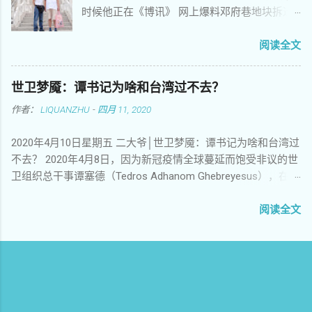
时候他正在《博讯》 网上爆料邓府巷地块拆迁
嫩灵魂撑起了古老民族的脊梁 暴政不懂人类的
户的述求，料越来越猛，引人关注。 邓府巷拆
语言如夜晚出没的虎豹豺狼 屠夫惯于化妆成天
迁自焚案当年轰动一时，事主翁彪的遗属得到
阅读全文
使口蜜腹剑舞刀弄枪 机枪和坦克碾压了生命良
相对好的安置后， 其他拆迁户并没有得到同等
知正义和人类最后一丝希望 他们害怕他们恐惧
待遇，心中难免不平，所以就想曝 光他们掌握
他们不让说话捂住我们的口腔 他们洗刷血迹毁
世卫梦魇：谭书记为啥和台湾过不去？
的拆迁黑幕，求得舆论关注，以便获得更好的
灭罪证指鹿为马把知情者关入牢房 他们颠倒黑
作者：
LIQUANZHU
-
四月 11, 2020
安置。不 知他们从哪里得知南京有个孙记者敢
白制造谎言伪造历史妄想把大屠杀的血案藏进
于为民发声，于是老孙就源源 不断在博讯上爆
天罗地网 兄弟，今天是敏感日我依旧热血沸腾
2020年4月10日星期五 二大爷│世卫梦魇：谭书记为啥和台湾过
料，一时风头无二。记得那时博讯网上另有一
走向刽子手挺起胸膛 兄弟，今天我要用我的歌
不去？ 2020年4月8日，因为新冠疫情全球蔓延而饱受非议的世
位政 文也在曝光南京的拆迁黑幕，一城双声，
声我的诗歌我的演讲我的心声再次让他们恐慌
卫组织总干事谭塞德（Tedros Adhanom Ghebreyesus），在例
估计地方当局的压力有点 大，于是就有了南京
兄弟，今天我要大声对你呼唤，我来看你了，
行的记者会毫无征兆的情况下，突然点名炮轰台湾。他激烈批
市外办主任登门警告老孙那一幕。他们没想
你长眠大地睡得是否安详？ 你的身躯和大地融
评台湾近三个月来对他个人持续抹黑，特别是针对他黑人身份
阅读全文
到， 老孙直接把现场视频挂上了网，这下子事
为一体年年岁岁披上春天的新妆 你的灵魂与祖
的种族歧视，而且台湾政府知情并且介入其中。 台湾在此次防
情闹大了。我大约就是 那时候联系老孙的，无
国化作一身日日月月诉说这一代人的英勇和悲
疫中作为优等生广受赞誉，此番却不想人在岛中坐，锅从天上
非是想提醒他悠着点。那时候好像还没有微
壮 你的名字在夜晚闪耀在天空回响在时空飘荡
来。实在气不过，当即翻脸，一改在国际社会受气小媳妇的姿
信，我记得是发短信给他的，因为他在网上留
凝聚了世世代代的目光 作者：江南剑客，西元
态，全岛上下回击谭塞德，一场意想不到的撕逼大战就此展
了电话号码。没想到 他很快回复，并且热情邀
2018年06月03日于美国 纽约， 纪念1989年64
开。 一 点燃这场猝不及防的撕逼大战导火索的，正是从来不嫌
请我去他那里做客。我们离得并不远，我 也想
大屠杀29周年
事大的川建国。 川建国在4月7日新冠疫情记者会上炮轰世卫组