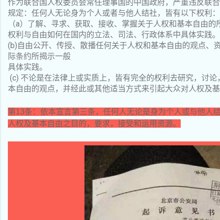
作为联合国人权委员会常任理事国的中国政府，严重违反联合
规定：任何人无论身为个人或者与他人结社，皆有以下权利：
a
（
）了解、寻求、获取、接收、掌握关于人权和基本自由的
权利与自由如何在国内的立法、司法、行政体系中具体实践。
(b)
自由公开、传授、散播任何关于人权和基本自由的观点、
际条约所揭示一般
具体实践。
(c)
不论是在法律上或实质上，皆有完全的权利去研究，讨论
本自由的观点，并经此或其他适当方式来引起大众对人权及基
第
13
条：依本宣言第三条，任何人无论是身为个人或与他人
人权及基本自由之目的，要求，接受和运用资源。