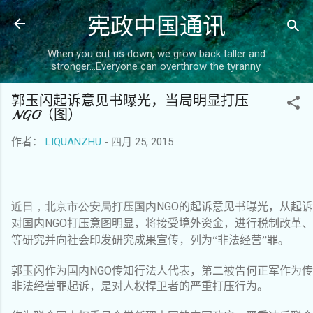
宪政中国通讯
跳至主要内容
When you cut us down, we grow back taller and
stronger...Everyone can overthrow the tyranny.
郭玉闪起诉意见书曝光，当局明显打压
NGO（图）
作者：
LIQUANZHU
-
四月 25, 2015
NGO
近日，北京市公安局打压国内
的起诉意见书曝光，从起诉
NGO
对国内
打压意图明显，将接受境外资金，进行税制改革、
等研究并向社会印发研究成果宣传，列为“非法经营”罪。
NGO
郭玉闪作为国内
传知行法人代表，第二被告何正军作为传
非法经营罪起诉，是对人权捍卫者的严重打压行为。