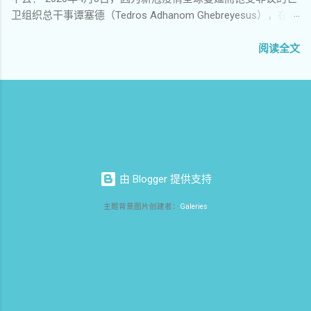
位政 文也在曝光南京的拆迁黑幕，一城双声，
声我的诗歌我的演讲我的心声再次让他们恐慌
卫组织总干事谭塞德（Tedros Adhanom Ghebreyesus），在例
估计地方当局的压力有点 大，于是就有了南京
兄弟，今天我要大声对你呼唤，我来看你了，
行的记者会毫无征兆的情况下，突然点名炮轰台湾。他激烈批
市外办主任登门警告老孙那一幕。他们没想
你长眠大地睡得是否安详？ 你的身躯和大地融
评台湾近三个月来对他个人持续抹黑，特别是针对他黑人身份
阅读全文
到， 老孙直接把现场视频挂上了网，这下子事
为一体年年岁岁披上春天的新妆 你的灵魂与祖
的种族歧视，而且台湾政府知情并且介入其中。 台湾在此次防
情闹大了。我大约就是 那时候联系老孙的，无
国化作一身日日月月诉说这一代人的英勇和悲
疫中作为优等生广受赞誉，此番却不想人在岛中坐，锅从天上
非是想提醒他悠着点。那时候好像还没有微
壮 你的名字在夜晚闪耀在天空回响在时空飘荡
来。实在气不过，当即翻脸，一改在国际社会受气小媳妇的姿
信，我记得是发短信给他的，因为他在网上留
凝聚了世世代代的目光 作者：江南剑客，西元
态，全岛上下回击谭塞德，一场意想不到的撕逼大战就此展
了电话号码。没想到 他很快回复，并且热情邀
2018年06月03日于美国 纽约， 纪念1989年64
开。 一 点燃这场猝不及防的撕逼大战导火索的，正是从来不嫌
请我去他那里做客。我们离得并不远，我 也想
大屠杀29周年
事大的川建国。 川建国在4月7日新冠疫情记者会上炮轰世卫组
见识一下这位大胆的博讯驻南京记者是何方神
织，他说美国贡献的世卫经费为全球最高，但世卫却偏袒中
圣，于是一天下 午就去了新庄。 老孙很热情，
由 Blogger 提供支持
国，以"中国为中心"（China Centric）进行防疫，传递错误信息
攀谈一番之后，非要留饭，并且开了一瓶苏
导致疫情全球蔓延，并直接威胁要暂停对其提供资金。美帝缴
酒。那时 候他的大排档还没关张，他让楼下抄
主题背景图片创建者：
Galeries
纳的会费占世卫经费的22%，加上大笔捐赠费用，仅在去年向
了几个菜端上来，俨然把我当 成贵客。这也是
世卫组织提供经费超过4亿美元，是世卫组织绝对的大金主。
老孙的待客之道，多年以后，我对此有了更加
实际上美帝在疫情早期对中国实施旅行限制，却遭到世卫的批
深刻 的认识。老孙那时候的老婆还是何方，他
评。认为美帝反应过度，"旅行限制是不必要的"，而且直到3月
们夫妻俩都抽烟给我较深 印象。老孙那时抽“一
11日世卫才在欧洲疫情大爆发的情况下宣布"大流行"。这导致美
品梅”，我打趣说这烟最好别抽，没想到一 语成
帝在相当长一段时间内反应迟缓，没能提前对欧洲采取限制措
谶。老孙是小孩子性格，看我不抽“一品梅”，就