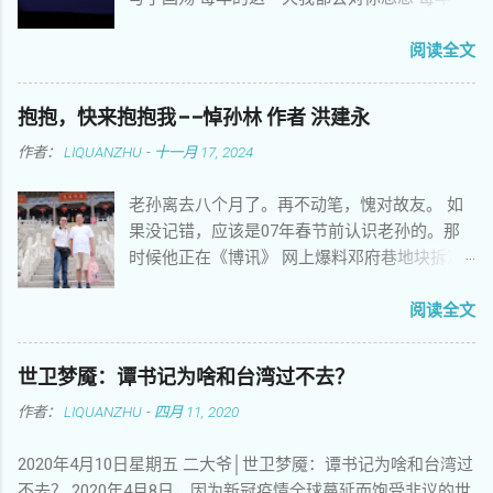
这一天我都会替你爹娘分担悲伤 每年的这一天
我都在灵魂深处把你细细端详 你当年朝气蓬勃
阅读全文
意气风发拥抱美好理想 你当年刻苦学习努力向
上只愿青春插上翅膀 你花样年华激情荡漾不敢
抱抱，快来抱抱我——悼孙林 作者 洪建永
正视姑娘娇嫩的脸庞 你悲壮的生命常常让我觉
作者：
LIQUANZHU
-
十一月 17, 2024
得苟活在世上 你遗留的心愿多少年来让后来者
默默难忘 你未竟的事业成了整个民族永久的梦
老孙离去八个月了。再不动笔，愧对故友。 如
想 你聚集广场绝食请愿希望感动上苍 你热情高
果没记错，应该是07年春节前认识老孙的。那
歌挥舞标语矗立女神放飞梦想 你用卑微身躯稚
时候他正在《博讯》 网上爆料邓府巷地块拆迁
嫩灵魂撑起了古老民族的脊梁 暴政不懂人类的
户的述求，料越来越猛，引人关注。 邓府巷拆
语言如夜晚出没的虎豹豺狼 屠夫惯于化妆成天
迁自焚案当年轰动一时，事主翁彪的遗属得到
阅读全文
使口蜜腹剑舞刀弄枪 机枪和坦克碾压了生命良
相对好的安置后， 其他拆迁户并没有得到同等
知正义和人类最后一丝希望 他们害怕他们恐惧
待遇，心中难免不平，所以就想曝 光他们掌握
他们不让说话捂住我们的口腔 他们洗刷血迹毁
世卫梦魇：谭书记为啥和台湾过不去？
的拆迁黑幕，求得舆论关注，以便获得更好的
灭罪证指鹿为马把知情者关入牢房 他们颠倒黑
作者：
LIQUANZHU
-
四月 11, 2020
安置。不 知他们从哪里得知南京有个孙记者敢
白制造谎言伪造历史妄想把大屠杀的血案藏进
于为民发声，于是老孙就源源 不断在博讯上爆
天罗地网 兄弟，今天是敏感日我依旧热血沸腾
2020年4月10日星期五 二大爷│世卫梦魇：谭书记为啥和台湾过
料，一时风头无二。记得那时博讯网上另有一
走向刽子手挺起胸膛 兄弟，今天我要用我的歌
不去？ 2020年4月8日，因为新冠疫情全球蔓延而饱受非议的世