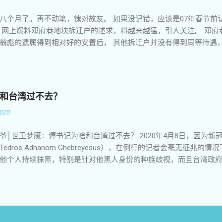
 兄弟，今天我要用我的歌声我的诗歌我的演讲我的心声再次让他们恐
八个月了。再不动笔，愧对故友。 如果没记错，应该是07年春节前
我来看你了，你长眠大地睡得是否安详？ 你的身躯和大地融为一体年
 网上爆料邓府巷地块拆迁户的述求，料越来越猛，引人关注。 邓府
祖国化作一身日日月月诉说这一代人的英勇和悲壮 你的名字在夜晚
翁彪的遗属得到相对好的安置后， 其他拆迁户并没有得到同等待遇
世代代的目光 作者：江南剑客，西元2018年06月03日于美国 纽约， 纪
们掌握的拆迁黑幕，求得舆论关注，以便获得更好的安置。不 知他们
发声，于是老孙就源源 不断在博讯上爆料，一时风头无二。记得那时
京的拆迁黑幕，一城双声，估计地方当局的压力有点 大，于是就有
幕。他们没想到， 老孙直接把现场视频挂上了网，这下子事情闹大了
和台湾过不去？
无非是想提醒他悠着点。那时候好像还没有微 信，我记得是发短信
020
。没想到 他很快回复，并且热情邀请我去他那里做客。我们离得并不
讯驻南京记者是何方神圣，于是一天下 午就去了新庄。 老孙很热情
 二大爷│世卫梦魇：谭书记为啥和台湾过不去？ 2020年4月8日，因为
开了一瓶苏酒。那时 候他的大排档还没关张，他让楼下抄了几个菜端
dros Adhanom Ghebreyesus），在例行的记者会毫无征兆
是老孙的待客之道，多年以后，我对此有了更加深刻 的认识。老孙
他个人持续抹黑，特别是针对他黑人身份的种族歧视，而且台湾政府
都抽烟给我较深 印象。老孙那时抽“一品梅”，我打趣说这烟最好别抽
受赞誉，此番却不想人在岛中坐，锅从天上来。实在气不过，当即
性格，看我不抽“一品梅”，就跑去房间里 偷何方的“软中华”给我，
谭塞德，一场意想不到的撕逼大战就此展开。 一 点燃这场猝不及防
看 得出，老孙那时候的生活状态和水准还是相当可以的，难怪他有点
川建国在4月7日新冠疫情记者会上炮轰世卫组织，他说美国贡献的世
不了解他的家庭背景。 就这样算是认识了老孙，一直保持短信联系。
"（China Centric）进行防疫，传递错误信息导致疫情全球蔓延
他会有危险的时候，就主动提醒他要小心点。老孙总 是满不在乎地
经费的22%，加上大笔捐赠费用，仅在去年向世卫组织提供经费超过
来就不好意思再 给他报警了。老孙有一次跟我说，共产党想抓我，要