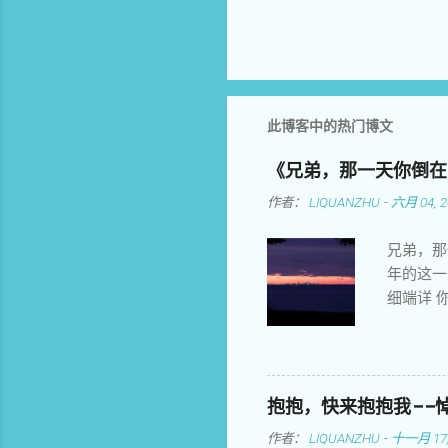
此博客中的热门博文
《兄弟，那一天你倒在
作者：
LIQUANZHU
-
六月 04, 2
兄弟，那
年的这一
细端详 
情荡漾不
默默难忘
矗立女神
豺狼 屠
抱抱，快来抱抱我——悼
怕他们恐
作者：
LIQUANZHU
-
十一月 17,
白制造谎