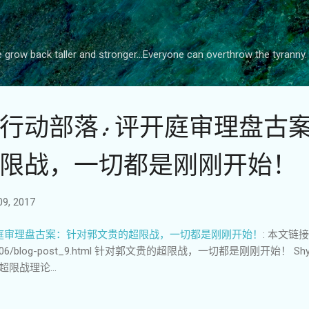
跳至主要内容
grow back taller and stronger...Everyone can overthrow the tyranny.
行动部落: 评开庭审理盘古
限战，一切都是刚刚开始！
9, 2017
开庭审理盘古案：针对郭文贵的超限战，一切都是刚刚开始！
: 本文链接： 
6/blog-post_9.html 针对郭文贵的超限战，一切都是刚刚开始！ Shy‏ @snipersoul222，6:47 A
讼超限战理论...