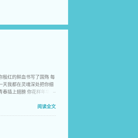
你殷红的鲜血书写了国殇 每
一天我都在灵魂深处把你细
青春插上翅膀 你花样年华激
留的心愿多少年来让后来者
动上苍 你热情高歌挥舞标语
阅读全文
类的语言如夜晚出没的虎豹
和人类最后一丝希望 他们害
情者关入牢房 他们颠倒黑
我依旧热血沸腾走向刽子手