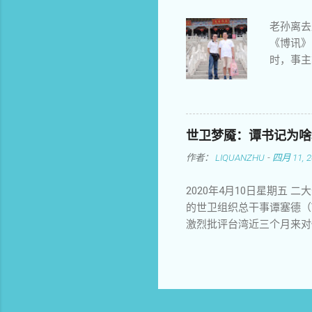
挺起胸膛
老孙离去
你呼唤，
《博讯》
的灵魂与
时，事主
凝聚了世
曝 光他
年
敢于为民
在曝光南
老孙那一
世卫梦魇：谭书记为啥
老孙的，
作者：
LIQUANZHU
-
四月 11, 2
电话号码
大胆的博
2020年4月10日星期五
饭，并且
的世卫组织总干事谭塞德（Te
客。这也
激烈批评台湾近三个月来对
们夫妻俩
在此次防疫中作为优等生广
是小孩子
媳妇的姿态，全岛上下回击
象。可以
从来不嫌事大的川建国。 
时候我还
却偏袒中国，以"中国为中心
经验感觉
金。美帝缴纳的会费占世卫
小鬼，后