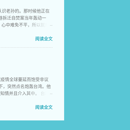
慌 兄弟，今天我要大声对
认识老孙的。那时候他正在
年岁岁披上春天的新妆 你
巷拆迁自焚案当年轰动一
闪耀在天空回响在时空飘荡
，心中难免不平，所以就想
念1989年64大屠杀29周
从哪里得知南京有个孙记者
博讯网上另有一位政 文也
阅读全文
了南京市外办主任登门警告
。我大约就是 那时候联系
给他的，因为他在网上留了
远，我 也想见识一下这位
，攀谈一番之后，非要留
新冠疫情全球蔓延而饱受非议
上来，俨然把我当 成贵
的情况下，突然点名炮轰台湾。他
那时候的老婆还是何方，他
知情并且介入其中。 台湾
，没想到一 语成谶。老孙
翻脸，一改在国际社会受气小
还一脸表情，至今我还有印
的撕逼大战导火索的，正是
阅读全文
 睥睨一切的样子，只是那
卫经费为全球最高，但世卫
有几次，当我根据自 己的
，并直接威胁要暂停对其提供资
答复，让我感觉自己是个胆
4亿美元，是世卫组织绝对
先问问新庄花 园的老百姓