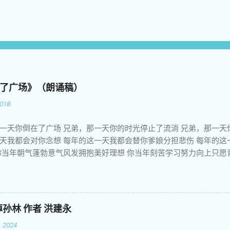
了广场》（朗诵稿）
018
一天你倒在了广场 兄弟，那一天你的时光停止了流淌 兄弟，那一天
天我都会对你念想 每年的这一天我都会替你爹娘分担悲伤 每年的这
你当年朝气蓬勃意气风发拥抱美好理想 你当年刻苦学习努力向上只愿
敢正视姑娘娇嫩的脸庞 你悲壮的生命常常让我觉得苟活在世上 你遗
 你未竟的事业成了整个民族永久的梦想 你聚集广场绝食请愿希望感
放飞梦想 你用卑微身躯稚嫩灵魂撑起了古老民族的脊梁 暴政不懂人
夫惯于化妆成天使口蜜腹剑舞刀弄枪 机枪和坦克碾压了生命良知正义
孙林 作者 洪建永
惧他们不让说话捂住我们的口腔 他们洗刷血迹毁灭罪证指鹿为马把知
 2024
言伪造历史妄想把大屠杀的血案藏进天罗地网 兄弟，今天是敏感日