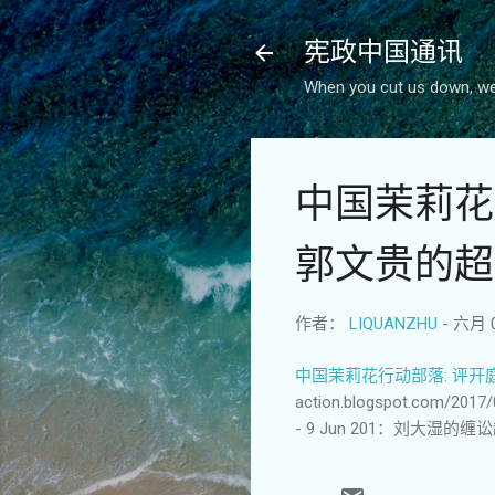
宪政中国通讯
When you cut us down, we 
中国茉莉花
郭文贵的超
作者：
LIQUANZHU
-
六月 0
中国茉莉花行动部落: 评
action.blogspot.com/2017/0
- 9 Jun 201：刘大湿的缠