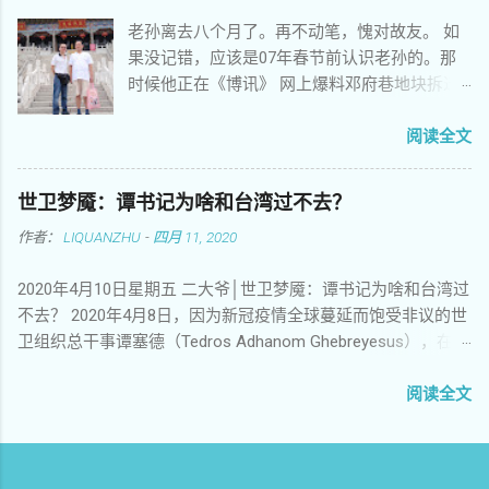
默默难忘 你未竟的事业成了整个民族永久的梦
老孙离去八个月了。再不动笔，愧对故友。 如
想 你聚集广场绝食请愿希望感动上苍 你热情高
果没记错，应该是07年春节前认识老孙的。那
歌挥舞标语矗立女神放飞梦想 你用卑微身躯稚
时候他正在《博讯》 网上爆料邓府巷地块拆迁
嫩灵魂撑起了古老民族的脊梁 暴政不懂人类的
户的述求，料越来越猛，引人关注。 邓府巷拆
语言如夜晚出没的虎豹豺狼 屠夫惯于化妆成天
迁自焚案当年轰动一时，事主翁彪的遗属得到
阅读全文
使口蜜腹剑舞刀弄枪 机枪和坦克碾压了生命良
相对好的安置后， 其他拆迁户并没有得到同等
知正义和人类最后一丝希望 他们害怕他们恐惧
待遇，心中难免不平，所以就想曝 光他们掌握
他们不让说话捂住我们的口腔 他们洗刷血迹毁
世卫梦魇：谭书记为啥和台湾过不去？
的拆迁黑幕，求得舆论关注，以便获得更好的
灭罪证指鹿为马把知情者关入牢房 他们颠倒黑
作者：
LIQUANZHU
-
四月 11, 2020
安置。不 知他们从哪里得知南京有个孙记者敢
白制造谎言伪造历史妄想把大屠杀的血案藏进
于为民发声，于是老孙就源源 不断在博讯上爆
天罗地网 兄弟，今天是敏感日我依旧热血沸腾
2020年4月10日星期五 二大爷│世卫梦魇：谭书记为啥和台湾过
料，一时风头无二。记得那时博讯网上另有一
走向刽子手挺起胸膛 兄弟，今天我要用我的歌
不去？ 2020年4月8日，因为新冠疫情全球蔓延而饱受非议的世
位政 文也在曝光南京的拆迁黑幕，一城双声，
声我的诗歌我的演讲我的心声再次让他们恐慌
卫组织总干事谭塞德（Tedros Adhanom Ghebreyesus），在例
估计地方当局的压力有点 大，于是就有了南京
兄弟，今天我要大声对你呼唤，我来看你了，
行的记者会毫无征兆的情况下，突然点名炮轰台湾。他激烈批
市外办主任登门警告老孙那一幕。他们没想
你长眠大地睡得是否安详？ 你的身躯和大地融
评台湾近三个月来对他个人持续抹黑，特别是针对他黑人身份
阅读全文
到， 老孙直接把现场视频挂上了网，这下子事
为一体年年岁岁披上春天的新妆 你的灵魂与祖
的种族歧视，而且台湾政府知情并且介入其中。 台湾在此次防
情闹大了。我大约就是 那时候联系老孙的，无
国化作一身日日月月诉说这一代人的英勇和悲
疫中作为优等生广受赞誉，此番却不想人在岛中坐，锅从天上
非是想提醒他悠着点。那时候好像还没有微
壮 你的名字在夜晚闪耀在天空回响在时空飘荡
来。实在气不过，当即翻脸，一改在国际社会受气小媳妇的姿
信，我记得是发短信给他的，因为他在网上留
凝聚了世世代代的目光 作者：江南剑客，西元