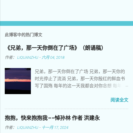
此博客中的热门博文
《兄弟，那一天你倒在了广场》（朗诵稿）
作者：
LIQUANZHU
-
六月 04, 2018
兄弟，那一天你倒在了广场 兄弟，那一天你的
时光停止了流淌 兄弟，那一天你殷红的鲜血书
写了国殇 每年的这一天我都会对你念想 每年的
这一天我都会替你爹娘分担悲伤 每年的这一天
我都在灵魂深处把你细细端详 你当年朝气蓬勃
阅读全文
意气风发拥抱美好理想 你当年刻苦学习努力向
上只愿青春插上翅膀 你花样年华激情荡漾不敢
抱抱，快来抱抱我——悼孙林 作者 洪建永
正视姑娘娇嫩的脸庞 你悲壮的生命常常让我觉
作者：
LIQUANZHU
-
十一月 17, 2024
得苟活在世上 你遗留的心愿多少年来让后来者