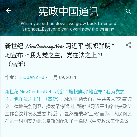
宪政中国通讯
跳至主要内容
When you cut us down, we grow back taller and
stronger...Everyone can overthrow the tyranny.
新世纪 NewCenturyNet: 习近平“旗帜鲜明”
地宣布:“ 我为党之主，党在法之上”！
（高新）
作者：
LIQUANZHU
-
一月 09, 2014
新世纪 NewCenturyNet: 习近平“旗帜鲜明”地宣布:“ 我为党之
主，党在法之上”！（高新）
: 习近平 两天前，中共各大"央媒"舆
论一律地头条刊登、播发了"新华社通稿"《习近平出席中央政法
工作会议并发表重要讲话》。显然是秉承"上意"而为，人民网还
在第一时间专为此头条新闻配发了一篇以《中央政法工作会议...