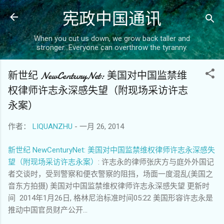
宪政中国通讯
跳至主要内容
When you cut us down, we grow back taller and
stronger...Everyone can overthrow the tyranny.
新世纪 NewCenturyNet: 美国对中国监禁维
权律师许志永深感失望（附现场采访许志
永案）
作者：
LIQUANZHU
-
一月 26, 2014
新世纪 NewCenturyNet: 美国对中国监禁维权律师许志永深感失
望（附现场采访许志永案）
: 许志永的律师张庆方与庭外外国记
者交谈时，受到警察和便衣警察的阻挡，场面一度混乱(美国之
音东方拍摄) 美国对中国监禁维权律师许志永深感失望 更新时
间 2014年1月26日, 格林尼治标准时间05:22 美国形容许志永是
推动中国官员财产公开...