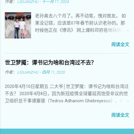
作者：
LIQUANZHU
-
十一月 17, 2024
得苟活在世上 你遗留的心愿多少年来让后来者
默默难忘 你未竟的事业成了整个民族永久的梦
老孙离去八个月了。再不动笔，愧对故友。 如
想 你聚集广场绝食请愿希望感动上苍 你热情高
果没记错，应该是07年春节前认识老孙的。那
歌挥舞标语矗立女神放飞梦想 你用卑微身躯稚
时候他正在《博讯》 网上爆料邓府巷地块拆迁
嫩灵魂撑起了古老民族的脊梁 暴政不懂人类的
户的述求，料越来越猛，引人关注。 邓府巷拆
语言如夜晚出没的虎豹豺狼 屠夫惯于化妆成天
迁自焚案当年轰动一时，事主翁彪的遗属得到
阅读全文
使口蜜腹剑舞刀弄枪 机枪和坦克碾压了生命良
相对好的安置后， 其他拆迁户并没有得到同等
知正义和人类最后一丝希望 他们害怕他们恐惧
待遇，心中难免不平，所以就想曝 光他们掌握
他们不让说话捂住我们的口腔 他们洗刷血迹毁
世卫梦魇：谭书记为啥和台湾过不去？
的拆迁黑幕，求得舆论关注，以便获得更好的
灭罪证指鹿为马把知情者关入牢房 他们颠倒黑
作者：
LIQUANZHU
-
四月 11, 2020
安置。不 知他们从哪里得知南京有个孙记者敢
白制造谎言伪造历史妄想把大屠杀的血案藏进
于为民发声，于是老孙就源源 不断在博讯上爆
天罗地网 兄弟，今天是敏感日我依旧热血沸腾
2020年4月10日星期五 二大爷│世卫梦魇：谭书记为啥和台湾过
料，一时风头无二。记得那时博讯网上另有一
走向刽子手挺起胸膛 兄弟，今天我要用我的歌
不去？ 2020年4月8日，因为新冠疫情全球蔓延而饱受非议的世
位政 文也在曝光南京的拆迁黑幕，一城双声，
声我的诗歌我的演讲我的心声再次让他们恐慌
卫组织总干事谭塞德（Tedros Adhanom Ghebreyesus），在例
估计地方当局的压力有点 大，于是就有了南京
兄弟，今天我要大声对你呼唤，我来看你了，
行的记者会毫无征兆的情况下，突然点名炮轰台湾。他激烈批
市外办主任登门警告老孙那一幕。他们没想
你长眠大地睡得是否安详？ 你的身躯和大地融
评台湾近三个月来对他个人持续抹黑，特别是针对他黑人身份
阅读全文
到， 老孙直接把现场视频挂上了网，这下子事
为一体年年岁岁披上春天的新妆 你的灵魂与祖
的种族歧视，而且台湾政府知情并且介入其中。 台湾在此次防
情闹大了。我大约就是 那时候联系老孙的，无
国化作一身日日月月诉说这一代人的英勇和悲
疫中作为优等生广受赞誉，此番却不想人在岛中坐，锅从天上
非是想提醒他悠着点。那时候好像还没有微
壮 你的名字在夜晚闪耀在天空回响在时空飘荡