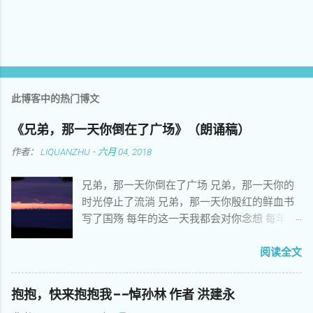
此博客中的热门博文
《兄弟，那一天你倒在了广场》（朗诵稿）
作者：
LIQUANZHU
-
六月 04, 2018
兄弟，那一天你倒在了广场 兄弟，那一天你的
时光停止了流淌 兄弟，那一天你殷红的鲜血书
写了国殇 每年的这一天我都会对你念想 每年的
这一天我都会替你爹娘分担悲伤 每年的这一天
我都在灵魂深处把你细细端详 你当年朝气蓬勃
阅读全文
意气风发拥抱美好理想 你当年刻苦学习努力向
上只愿青春插上翅膀 你花样年华激情荡漾不敢
抱抱，快来抱抱我——悼孙林 作者 洪建永
正视姑娘娇嫩的脸庞 你悲壮的生命常常让我觉