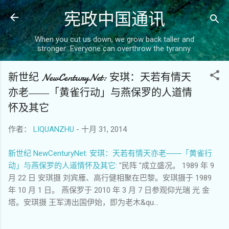
宪政中国通讯
跳至主要内容
When you cut us down, we grow back taller and
stronger...Everyone can overthrow the tyranny.
新世纪 NewCenturyNet: 安琪：天若有情天
亦老――「黄雀行动」与燕保罗的人道情
怀及其它
作者：
LIQUANZHU
-
十月 31, 2014
新世纪 NewCenturyNet: 安琪：天若有情天亦老――「黄雀行
动」与燕保罗的人道情怀及其它
: "民阵 "成立盛况。 1989 年 9
月 22 日 安琪摄 刘宾雁、高行健相聚在巴黎。安琪摄于 1989
年 10 月 1 日。 燕保罗于 2010 年 3 月 7 日参观仰光瑞 光 金
塔。安琪摄 王军涛出国伊始，即为老木&qu...