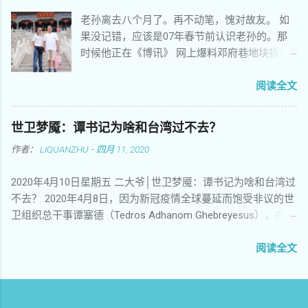
默默难忘 你未竟的事业成了整个民族永久的梦
老孙离去八个月了。再不动笔，愧对故友。 如
想 你聚集广场绝食请愿希望感动上苍 你热情高
果没记错，应该是07年春节前认识老孙的。那
歌挥舞标语矗立女神放飞梦想 你用卑微身躯稚
时候他正在《博讯》 网上爆料邓府巷地块拆迁
嫩灵魂撑起了古老民族的脊梁 暴政不懂人类的
户的述求，料越来越猛，引人关注。 邓府巷拆
语言如夜晚出没的虎豹豺狼 屠夫惯于化妆成天
迁自焚案当年轰动一时，事主翁彪的遗属得到
阅读全文
使口蜜腹剑舞刀弄枪 机枪和坦克碾压了生命良
相对好的安置后， 其他拆迁户并没有得到同等
知正义和人类最后一丝希望 他们害怕他们恐惧
待遇，心中难免不平，所以就想曝 光他们掌握
他们不让说话捂住我们的口腔 他们洗刷血迹毁
世卫梦魇：谭书记为啥和台湾过不去？
的拆迁黑幕，求得舆论关注，以便获得更好的
灭罪证指鹿为马把知情者关入牢房 他们颠倒黑
作者：
LIQUANZHU
-
四月 11, 2020
安置。不 知他们从哪里得知南京有个孙记者敢
白制造谎言伪造历史妄想把大屠杀的血案藏进
于为民发声，于是老孙就源源 不断在博讯上爆
天罗地网 兄弟，今天是敏感日我依旧热血沸腾
2020年4月10日星期五 二大爷│世卫梦魇：谭书记为啥和台湾过
料，一时风头无二。记得那时博讯网上另有一
走向刽子手挺起胸膛 兄弟，今天我要用我的歌
不去？ 2020年4月8日，因为新冠疫情全球蔓延而饱受非议的世
位政 文也在曝光南京的拆迁黑幕，一城双声，
声我的诗歌我的演讲我的心声再次让他们恐慌
卫组织总干事谭塞德（Tedros Adhanom Ghebreyesus），在例
估计地方当局的压力有点 大，于是就有了南京
兄弟，今天我要大声对你呼唤，我来看你了，
行的记者会毫无征兆的情况下，突然点名炮轰台湾。他激烈批
市外办主任登门警告老孙那一幕。他们没想
你长眠大地睡得是否安详？ 你的身躯和大地融
评台湾近三个月来对他个人持续抹黑，特别是针对他黑人身份
阅读全文
到， 老孙直接把现场视频挂上了网，这下子事
为一体年年岁岁披上春天的新妆 你的灵魂与祖
的种族歧视，而且台湾政府知情并且介入其中。 台湾在此次防
情闹大了。我大约就是 那时候联系老孙的，无
国化作一身日日月月诉说这一代人的英勇和悲
疫中作为优等生广受赞誉，此番却不想人在岛中坐，锅从天上
非是想提醒他悠着点。那时候好像还没有微
壮 你的名字在夜晚闪耀在天空回响在时空飘荡
来。实在气不过，当即翻脸，一改在国际社会受气小媳妇的姿
信，我记得是发短信给他的，因为他在网上留
凝聚了世世代代的目光 作者：江南剑客，西元