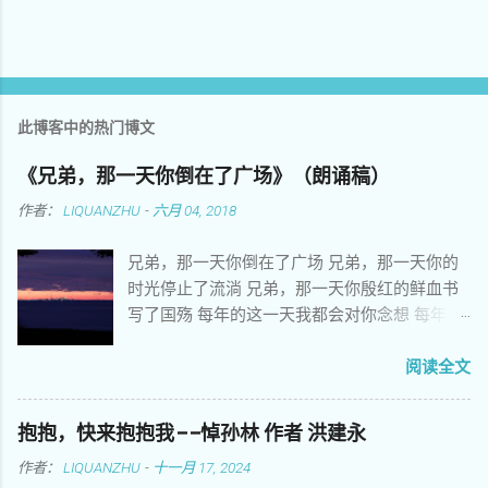
此博客中的热门博文
《兄弟，那一天你倒在了广场》（朗诵稿）
作者：
LIQUANZHU
-
六月 04, 2018
兄弟，那一天你倒在了广场 兄弟，那一天你的
时光停止了流淌 兄弟，那一天你殷红的鲜血书
写了国殇 每年的这一天我都会对你念想 每年的
这一天我都会替你爹娘分担悲伤 每年的这一天
我都在灵魂深处把你细细端详 你当年朝气蓬勃
阅读全文
意气风发拥抱美好理想 你当年刻苦学习努力向
上只愿青春插上翅膀 你花样年华激情荡漾不敢
抱抱，快来抱抱我——悼孙林 作者 洪建永
正视姑娘娇嫩的脸庞 你悲壮的生命常常让我觉
作者：
LIQUANZHU
-
十一月 17, 2024
得苟活在世上 你遗留的心愿多少年来让后来者