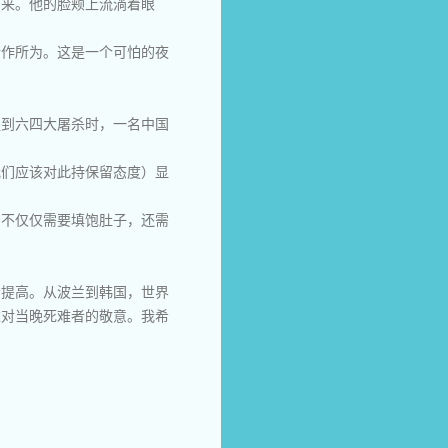
回来。他的脸颊上流淌着眼
所作所为。这是一个可怕的夜
提到六四大屠杀时，一名中国
我们应该对此持保留态度）显
严不仅仅需要填饱肚子，还需
会提高。从波兰到韩国，世界
达对当晚死难者的敬意。我希