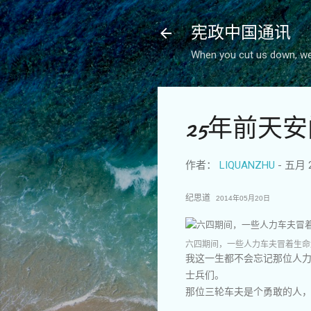
宪政中国通讯
When you cut us down, we 
25年前天
作者：
LIQUANZHU
-
五月 2
纪思道
2014年05月20日
六四期间，一些人力车夫冒着生命
我这一生都不会忘记那位人
士兵们。
那位三轮车夫是个勇敢的人