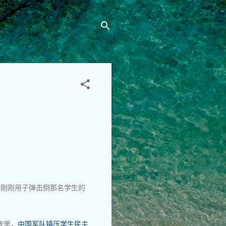
离刚刚用子弹击倒那名学生的
夜里，
中国军队镇压学生民主