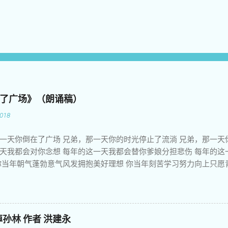
了广场》（朗诵稿）
018
一天你倒在了广场 兄弟，那一天你的时光停止了流淌 兄弟，那一天
天我都会对你念想 每年的这一天我都会替你爹娘分担悲伤 每年的这
你当年朝气蓬勃意气风发拥抱美好理想 你当年刻苦学习努力向上只愿
敢正视姑娘娇嫩的脸庞 你悲壮的生命常常让我觉得苟活在世上 你遗
 你未竟的事业成了整个民族永久的梦想 你聚集广场绝食请愿希望感
放飞梦想 你用卑微身躯稚嫩灵魂撑起了古老民族的脊梁 暴政不懂人
夫惯于化妆成天使口蜜腹剑舞刀弄枪 机枪和坦克碾压了生命良知正义
孙林 作者 洪建永
惧他们不让说话捂住我们的口腔 他们洗刷血迹毁灭罪证指鹿为马把知