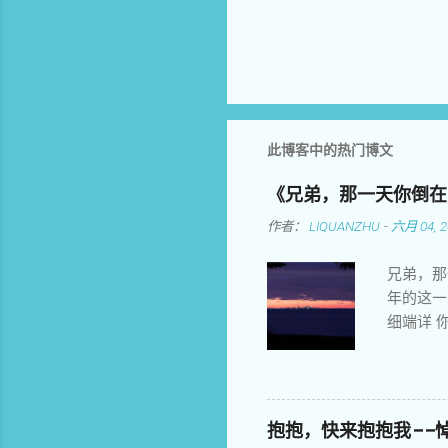
此博客中的热门博文
《兄弟，那一天你倒在
作者：
LIQUANZHU
-
六月 04, 2
兄弟，那
年的这一
细端详 
情荡漾不
默默难忘
矗立女神
豺狼 屠
抱抱，快来抱抱我——悼
怕他们恐