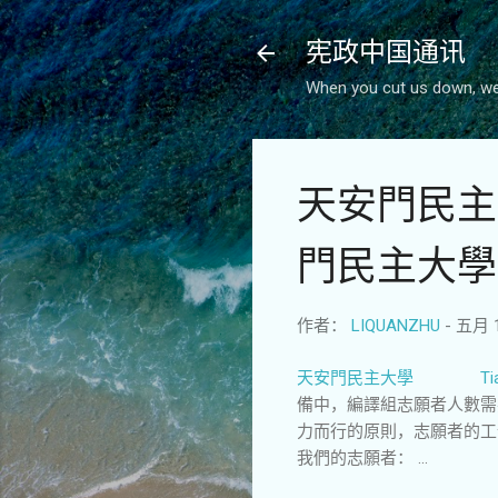
宪政中国通讯
When you cut us down, we 
天安門民主大
門民主大學
作者：
LIQUANZHU
-
五月 1
天安門民主大學 Tianan
備中，編譯組志願者人數需
力而行的原則，志願者的工
我們的志願者： ...