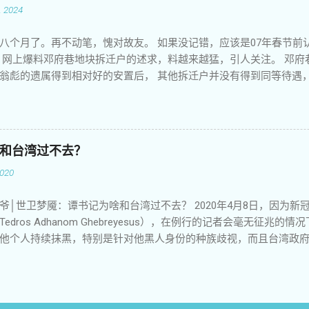
 2024
言伪造历史妄想把大屠杀的血案藏进天罗地网 兄弟，今天是敏感日
 兄弟，今天我要用我的歌声我的诗歌我的演讲我的心声再次让他们恐
八个月了。再不动笔，愧对故友。 如果没记错，应该是07年春节前
我来看你了，你长眠大地睡得是否安详？ 你的身躯和大地融为一体年
 网上爆料邓府巷地块拆迁户的述求，料越来越猛，引人关注。 邓府
祖国化作一身日日月月诉说这一代人的英勇和悲壮 你的名字在夜晚
翁彪的遗属得到相对好的安置后， 其他拆迁户并没有得到同等待遇
世代代的目光 作者：江南剑客，西元2018年06月03日于美国 纽约， 纪
们掌握的拆迁黑幕，求得舆论关注，以便获得更好的安置。不 知他们
发声，于是老孙就源源 不断在博讯上爆料，一时风头无二。记得那时
京的拆迁黑幕，一城双声，估计地方当局的压力有点 大，于是就有
幕。他们没想到， 老孙直接把现场视频挂上了网，这下子事情闹大了
和台湾过不去？
无非是想提醒他悠着点。那时候好像还没有微 信，我记得是发短信
020
。没想到 他很快回复，并且热情邀请我去他那里做客。我们离得并不
讯驻南京记者是何方神圣，于是一天下 午就去了新庄。 老孙很热情
 二大爷│世卫梦魇：谭书记为啥和台湾过不去？ 2020年4月8日，因为
开了一瓶苏酒。那时 候他的大排档还没关张，他让楼下抄了几个菜端
dros Adhanom Ghebreyesus），在例行的记者会毫无征兆
是老孙的待客之道，多年以后，我对此有了更加深刻 的认识。老孙
他个人持续抹黑，特别是针对他黑人身份的种族歧视，而且台湾政府
都抽烟给我较深 印象。老孙那时抽“一品梅”，我打趣说这烟最好别抽
受赞誉，此番却不想人在岛中坐，锅从天上来。实在气不过，当即
性格，看我不抽“一品梅”，就跑去房间里 偷何方的“软中华”给我，
谭塞德，一场意想不到的撕逼大战就此展开。 一 点燃这场猝不及防
看 得出，老孙那时候的生活状态和水准还是相当可以的，难怪他有点
川建国在4月7日新冠疫情记者会上炮轰世卫组织，他说美国贡献的世
不了解他的家庭背景。 就这样算是认识了老孙，一直保持短信联系。
"（China Centric）进行防疫，传递错误信息导致疫情全球蔓延
他会有危险的时候，就主动提醒他要小心点。老孙总 是满不在乎地