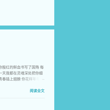
你殷红的鲜血书写了国殇 每
一天我都在灵魂深处把你细
青春插上翅膀 你花样年华激
留的心愿多少年来让后来者
动上苍 你热情高歌挥舞标语
阅读全文
类的语言如夜晚出没的虎豹
和人类最后一丝希望 他们害
情者关入牢房 他们颠倒黑