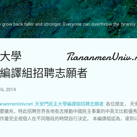
跳至主要内容
grow back taller and stronger...Everyone can overthrow the tyranny.
學 TiananmenUniv.ne
編譯組招聘志願者
6, 2014
menUniv.net: 天安門民主大學編譯組招聘志願者
: 各位朋友， 
要擴充，特此招聘世界各地有志推動中國民主事業的中英文比較優秀
作量完全視個人在不同階段的時間自行決定。 本編譯組認為，達到