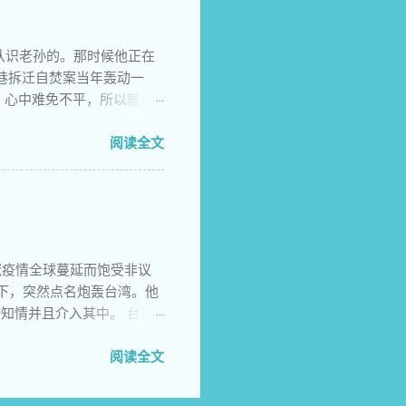
我依旧热血沸腾走向刽子手
慌 兄弟，今天我要大声对
认识老孙的。那时候他正在
年岁岁披上春天的新妆 你
巷拆迁自焚案当年轰动一
闪耀在天空回响在时空飘荡
，心中难免不平，所以就想
念1989年64大屠杀29周
从哪里得知南京有个孙记者
博讯网上另有一位政 文也
阅读全文
了南京市外办主任登门警告
。我大约就是 那时候联系
给他的，因为他在网上留了
远，我 也想见识一下这位
，攀谈一番之后，非要留
新冠疫情全球蔓延而饱受非议
上来，俨然把我当 成贵
的情况下，突然点名炮轰台湾。他
那时候的老婆还是何方，他
知情并且介入其中。 台湾
，没想到一 语成谶。老孙
翻脸，一改在国际社会受气小
还一脸表情，至今我还有印
的撕逼大战导火索的，正是
阅读全文
 睥睨一切的样子，只是那
卫经费为全球最高，但世卫
有几次，当我根据自 己的
，并直接威胁要暂停对其提供资
答复，让我感觉自己是个胆