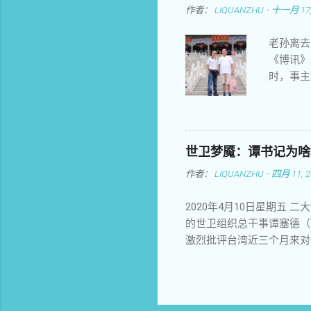
作者：
LIQUANZHU
-
十一月 17,
白制造谎
挺起胸膛
老孙离去
你呼唤，
《博讯》
的灵魂与
时，事主
凝聚了世
曝 光他
年
敢于为民
在曝光南
老孙那一
世卫梦魇：谭书记为啥
老孙的，
作者：
LIQUANZHU
-
四月 11, 2
电话号码
大胆的博
2020年4月10日星期五
饭，并且
的世卫组织总干事谭塞德（Te
客。这也
激烈批评台湾近三个月来对
们夫妻俩
在此次防疫中作为优等生广
是小孩子
媳妇的姿态，全岛上下回击
象。可以
从来不嫌事大的川建国。 
时候我还
却偏袒中国，以"中国为中心
经验感觉