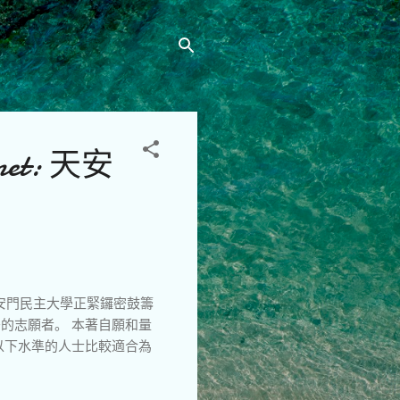
t: 天安
天安門民主大學正緊鑼密鼓籌
的志願者。 本著自願和量
以下水準的人士比較適合為